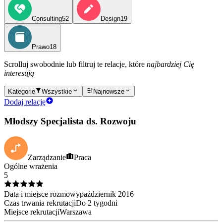
Consulting
52
Design
19
Prawo
18
Scrolluj swobodnie lub filtruj te relacje, które
najbardziej Cię
interesują
Kategorie
Wszystkie
Najnowsze
Dodaj relację
Młodszy Specjalista ds. Rozwoju
Zarządzanie
Praca
Ogólne wrażenia
5
Data i miejsce rozmowy
październik
2016
Czas trwania rekrutacji
Do 2 tygodni
Miejsce rekrutacji
Warszawa