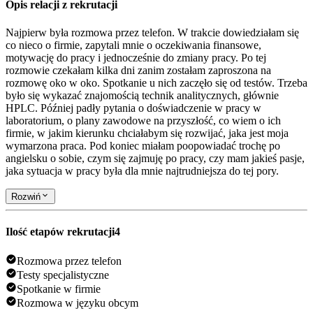
Opis relacji z rekrutacji
Najpierw była rozmowa przez telefon. W trakcie dowiedziałam się
co nieco o firmie, zapytali mnie o oczekiwania finansowe,
motywację do pracy i jednocześnie do zmiany pracy. Po tej
rozmowie czekałam kilka dni zanim zostałam zaproszona na
rozmowę oko w oko. Spotkanie u nich zaczęło się od testów. Trzeba
było się wykazać znajomością technik analitycznych, głównie
HPLC. Później padły pytania o doświadczenie w pracy w
laboratorium, o plany zawodowe na przyszłość, co wiem o ich
firmie, w jakim kierunku chciałabym się rozwijać, jaka jest moja
wymarzona praca. Pod koniec miałam poopowiadać trochę po
angielsku o sobie, czym się zajmuję po pracy, czy mam jakieś pasje,
jaka sytuacja w pracy była dla mnie najtrudniejsza do tej pory.
Rozwiń
Ilość etapów rekrutacji
4
Rozmowa przez telefon
Testy specjalistyczne
Spotkanie w firmie
Rozmowa w języku obcym