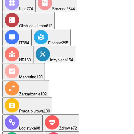
Inne
774
Sprzedaż
644
Obsługa klienta
612
IT
384
Finanse
295
HR
160
Inżynieria
154
Marketing
120
Zarządzanie
102
Praca biurowa
100
Logistyka
98
Zdrowie
72