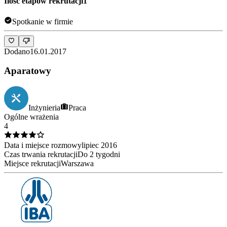
Ilość etapów rekrutacji
1
Spotkanie w firmie
Dodano
16.01.2017
Aparatowy
Inżynieria
Praca
Ogólne wrażenia
4
Data i miejsce rozmowy
lipiec
2016
Czas trwania rekrutacji
Do 2 tygodni
Miejsce rekrutacji
Warszawa