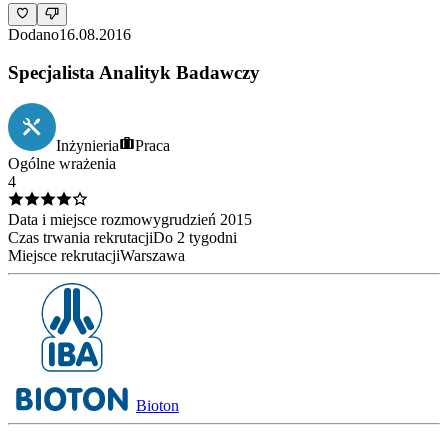
Dodano
16.08.2016
Specjalista Analityk Badawczy
Inżynieria
Praca
Ogólne wrażenia
4
Data i miejsce rozmowy
grudzień
2015
Czas trwania rekrutacji
Do 2 tygodni
Miejsce rekrutacji
Warszawa
Bioton