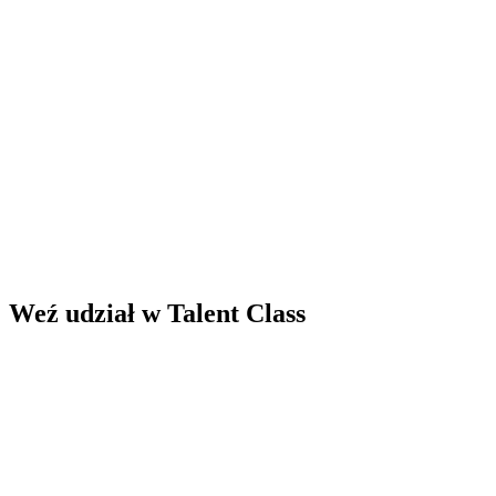
Plenum Gdańsk
•
5 listopada
•
10:00 - 16:00
Weź udział w Talent Class