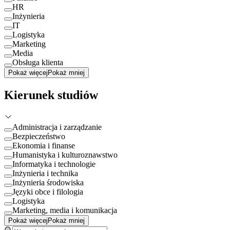
HR
Inżynieria
IT
Logistyka
Marketing
Media
Obsługa klienta
Pokaż więcej
Pokaż mniej
Kierunek studiów
Administracja i zarządzanie
Bezpieczeństwo
Ekonomia i finanse
Humanistyka i kulturoznawstwo
Informatyka i technologie
Inżynieria i technika
Inżynieria środowiska
Języki obce i filologia
Logistyka
Marketing, media i komunikacja
Pokaż więcej
Pokaż mniej