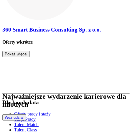
360 Smart Business Consulting Sp. z o.o.
Oferty wkrótce
Pokaż więcej
Najważniejsze wydarzenie karierowe dla
Dla kandydata
młodych
Oferty pracy i staży
Weź udział
Targi Pracy
Talent Match
Talent Class