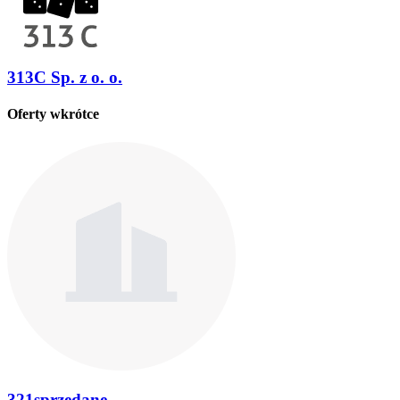
313C Sp. z o. o.
Oferty wkrótce
321sprzedane