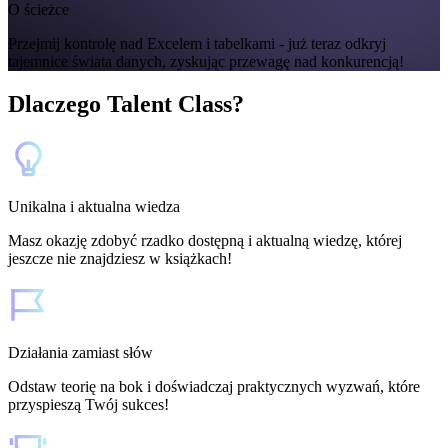
O ścieżce
Przejmij kontrolę nad Excelem i tabelkami - już teraz odkryj
tajemnice świata danych, zyskując przewagę nad konkurencją!
Dlaczego Talent Class?
Unikalna i aktualna wiedza
Masz okazję zdobyć rzadko dostępną i aktualną wiedzę, której
jeszcze nie znajdziesz w książkach!
Działania zamiast słów
Odstaw teorię na bok i doświadczaj praktycznych wyzwań, które
przyspieszą Twój sukces!