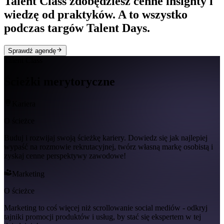
Talent Class zdobędziesz cenne insighty i
wiedzę od praktyków. A to wszystko
podczas targów Talent Days.
Sprawdź agendę
Talent Class
Ścieżki merytoryczne
Kariera
O ścieżce
Buduj i rozwijaj swoją ścieżkę kariery. Dowiedz się jak najlepiej
wypaść na rozmowie rekrutacyjnej, twórz własną markę osobistą i
zyskaj cenne perspektywy zawodowe!
Marketing
O ścieżce
Marketing to coś więcej niż scrollowanie social mediów - odkryj
tajniki promocji produktów i usług, by stać się ekspertem w tej