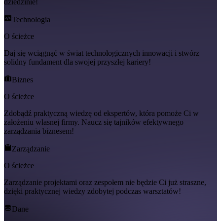
dziedzinie!
Technologia
O ścieżce
Daj się wciągnąć w świat technologicznych innowacji i stwórz
solidny fundament dla swojej przyszłej kariery!
Biznes
O ścieżce
Zdobądź praktyczną wiedzę od ekspertów, która pomoże Ci w
założeniu własnej firmy. Naucz się tajników efektywnego
zarządzania biznesem!
Zarządzanie
O ścieżce
Zarządzanie projektami oraz zespołem nie będzie Ci już straszne,
dzięki praktycznej wiedzy zdobytej podczas warsztatów!
Dane