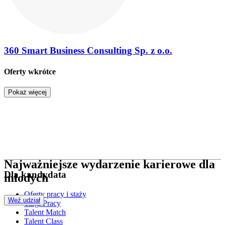
360 Smart Business Consulting Sp. z o.o.
Oferty wkrótce
Pokaż więcej
Najważniejsze wydarzenie karierowe dla
Dla kandydata
młodych
Oferty pracy i staży
Weź udział
Targi Pracy
Talent Match
Talent Class