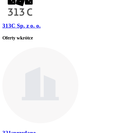
313C Sp. z o. o.
Oferty wkrótce
321sprzedane