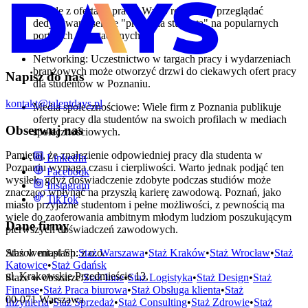
Portale z ofertami pracy: Warto regularnie przeglądać
dedykowane sekcje "praca dla studenta" na popularnych
portalach rekrutacyjnych.
Networking: Uczestnictwo w targach pracy i wydarzeniach
branżowych może otworzyć drzwi do ciekawych ofert pracy
Napisz do nas
dla studentów w Poznaniu.
kontakt@talentdays.pl
Media społecznościowe: Wiele firm z Poznania publikuje
oferty pracy dla studentów na swoich profilach w mediach
Obserwuj nas
społecznościowych.
Pamiętaj, że znalezienie odpowiedniej pracy dla studenta w
LinkedIn
Poznaniu wymaga czasu i cierpliwości. Warto jednak podjąć ten
Facebook
wysiłek, gdyż doświadczenie zdobyte podczas studiów może
Instagram
znacząco wpłynąć na przyszłą karierę zawodową. Poznań, jako
TikTok
miasto przyjazne studentom i pełne możliwości, z pewnością ma
wiele do zaoferowania ambitnym młodym ludziom poszukującym
Dane firmy
pierwszych doświadczeń zawodowych.
Staż w miastach:
Staż
Warszawa
•
Staż
Kraków
•
Staż
Wrocław
•
Staż
Absolvent.pl Sp. z o.o.
Katowice
•
Staż
Gdańsk
ul. Krakowskie Przedmieście 13,
Staże w obszarze:
Staż
Inne
•
Staż
Logistyka
•
Staż
Design
•
Staż
Finanse
•
Staż
Praca biurowa
•
Staż
Obsługa klienta
•
Staż
00-071 Warszawa
Inżynieria
•
Staż
Sprzedaż
•
Staż
Consulting
•
Staż
Zdrowie
•
Staż