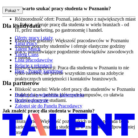
Dlaczego warto szukać pracy studenta w Poznaniu?
Pokaż
Różnorodność ofert: Poznań, jako jedno z największych miast
w Polsce, oferuje pracę dla studenta w wielu branżach - od
Dla kandydata
IT, przez marketing, po gastronomię i handel.
Oferty pracy i staży
Elastyczne godziny: Większość pracodawców w Poznaniu
Targi Pracy
rozumie potrzeby studentów i oferuje elastyczne godziny
Talent Match
pracy, umożliwiające pogodzenie obowiązków zawodowych
Talent Class
z nauką.
Lista pracodawców
Relacje z rekrutacji
Rozwój kompetencji: Praca dla studenta w Poznaniu to nie
Blog - Porady karierowe
tylko zarobek, ale przede wszystkim szansa na zdobycie
praktycznych umiejętności i kontaktów branżowych.
Dla partnerów
Bliskość uczelni: Wiele ofert pracy dla studentów w Poznaniu
znajduje się w pobliżu głównych kampusów, co ułatwia
Dołącz do wydarzenia karierowego
łączenie pracy ze studiami.
Dodaj ogłoszenie
Zaloguj się do Panelu Pracodawcy
Jak znaleźć pracę dla studenta w Poznaniu?
Biura karier: Większość poznańskich uczelni posiada biura
karier, które pomagają studentom w znalezieniu odpowiedniej
pracy.