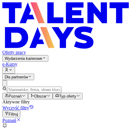
Oferty pracy
Wydarzenia karierowe
e-Kursy
Dla partnerów
Poznań
Obszar
Typ oferty
Aktywne filtry
Wyczyść filtry
Filtruj
Poznań