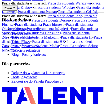
Praca dla studenta w miastach:
Praca dla studenta
Warszawa
•
Praca
dla studenta
Kraków
•
Praca dla studenta
Wrocław
•
Praca dla studenta
Pokaż
Katowice
•
Praca dla studenta
Poznań
•
Praca dla studenta
Gdańsk
Praca dla studenta w obszarze:
Praca dla studenta
Inne
•
Praca dla
Dla kandydata
studenta
Logistyka
•
Praca dla studenta
Design
•
Praca dla studenta
Finanse
•
Praca dla studenta
Praca biurowa
•
Praca dla studenta
Obsługa klienta
•
Praca dla studenta
Inżynieria
•
Praca dla studenta
Oferty pracy i staży
Sprzedaż
•
Praca dla studenta
Consulting
•
Praca dla studenta
Targi Pracy
Zdrowie
•
Praca dla studenta
Marketing
•
Praca dla studenta
IT
•
Praca
Talent Match
dla studenta
Prawo
•
Praca dla studenta
HR
•
Praca dla studenta
Talent Class
Zarządzanie
•
Praca dla studenta
Media
•
Praca dla studenta
Sektor
Lista pracodawców
publiczny
Relacje z rekrutacji
Blog - Porady karierowe
Dla partnerów
Dołącz do wydarzenia karierowego
Dodaj ogłoszenie
Zaloguj się do Panelu Pracodawcy