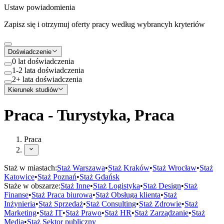
Ustaw powiadomienia
Zapisz się i otrzymuj oferty pracy według wybrancyh kryteriów
Doświadczenie
0 lat doświadczenia
1-2 lata doświadczenia
2+ lata doświadczenia
Kierunek studiów
Praca - Turystyka, Praca
Praca
Staż w miastach:
Staż
Warszawa
•
Staż
Kraków
•
Staż
Wrocław
•
Staż
Katowice
•
Staż
Poznań
•
Staż
Gdańsk
Staże w obszarze:
Staż
Inne
•
Staż
Logistyka
•
Staż
Design
•
Staż
Finanse
•
Staż
Praca biurowa
•
Staż
Obsługa klienta
•
Staż
Inżynieria
•
Staż
Sprzedaż
•
Staż
Consulting
•
Staż
Zdrowie
•
Staż
Marketing
•
Staż
IT
•
Staż
Prawo
•
Staż
HR
•
Staż
Zarządzanie
•
Staż
Media
•
Staż
Sektor publiczny