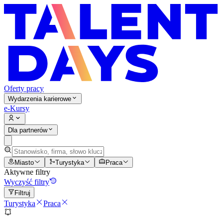
Oferty pracy
Wydarzenia karierowe
e-Kursy
Dla partnerów
Miasto
Turystyka
Praca
Aktywne filtry
Wyczyść filtry
Filtruj
Turystyka
Praca