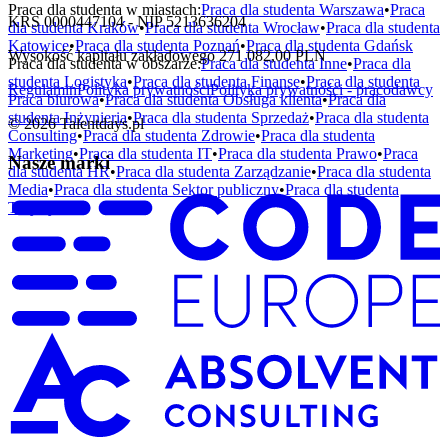
Praca dla studenta w miastach:
Praca dla studenta
Warszawa
•
Praca
KRS 0000447104 - NIP 5213636204
dla studenta
Kraków
•
Praca dla studenta
Wrocław
•
Praca dla studenta
Katowice
•
Praca dla studenta
Poznań
•
Praca dla studenta
Gdańsk
Wysokość kapitału zakładowego 271 082,00 PLN
Praca dla studenta w obszarze:
Praca dla studenta
Inne
•
Praca dla
studenta
Logistyka
•
Praca dla studenta
Finanse
•
Praca dla studenta
Regulamin
Polityka prywatności
Polityka prywatności - pracodawcy
Praca biurowa
•
Praca dla studenta
Obsługa klienta
•
Praca dla
studenta
Inżynieria
•
Praca dla studenta
Sprzedaż
•
Praca dla studenta
©
2026
Talentdays.pl
Consulting
•
Praca dla studenta
Zdrowie
•
Praca dla studenta
Marketing
•
Praca dla studenta
IT
•
Praca dla studenta
Prawo
•
Praca
Nasze marki
dla studenta
HR
•
Praca dla studenta
Zarządzanie
•
Praca dla studenta
Media
•
Praca dla studenta
Sektor publiczny
•
Praca dla studenta
Turystyka