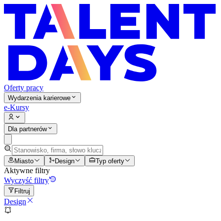
Oferty pracy
Wydarzenia karierowe
e-Kursy
Dla partnerów
Miasto
Design
Typ oferty
Aktywne filtry
Wyczyść filtry
Filtruj
Design