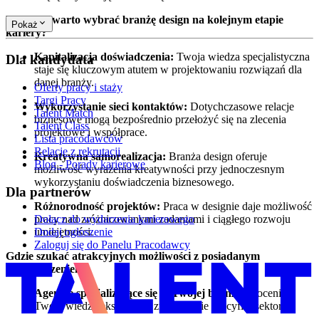
Dlaczego warto wybrać branżę design na kolejnym etapie
Pokaż
kariery?
Kapitalizacja doświadczenia:
Twoja wiedza specjalistyczna
Dla kandydata
staje się kluczowym atutem w projektowaniu rozwiązań dla
danej branży.
Oferty pracy i staży
Targi Pracy
Wykorzystanie sieci kontaktów:
Dotychczasowe relacje
Talent Match
biznesowe mogą bezpośrednio przełożyć się na zlecenia
Talent Class
projektowe i współprace.
Lista pracodawców
Relacje z rekrutacji
Kreatywna samorealizacja:
Branża design oferuje
Blog - Porady karierowe
możliwość wyrażenia kreatywności przy jednoczesnym
wykorzystaniu doświadczenia biznesowego.
Dla partnerów
Różnorodność projektów:
Praca w designie daje możliwość
pracy nad zróżnicowanymi zadaniami i ciągłego rozwoju
Dołącz do wydarzenia karierowego
umiejętności.
Dodaj ogłoszenie
Zaloguj się do Panelu Pracodawcy
Gdzie szukać atrakcyjnych możliwości z posiadanym
doświadczeniem?
Agencje specjalizujące się w Twojej branży:
Docenią
Twoją wiedzę ekspercką i zrozumienie specyfiki sektora.