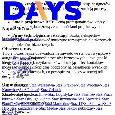
Działy kreatywne w korporacjach:
Poszukują designerów
z doświadczeniem biznesowym, którzy rozumieją procesy
korporacyjne.
Studia projektowe B2B:
Cenią profesjonalistów, którzy
łączą wiedzę branżową ze zdolnościami projektowymi.
Napisz do nas
Firmy technologiczne i startupy:
Szukają ekspertów
kontakt@talentdays.pl
mogących projektować intuicyjne rozwiązania dla złożonych
problemów biznesowych.
Obserwuj nas
Twoje wcześniejsze doświadczenie zawodowe stanowi wyjątkowy
atut w designie. Znajomość procesów biznesowych, umiejętność
LinkedIn
identyfikacji potrzeb użytkowników i istniejąca sieć kontaktów
Facebook
mogą radykalnie skrócić czas potrzebny na osiągnięcie wysokich
Instagram
standardów projektowych, co przyspiesza sukces w nowej roli
TikTok
designerskiej.
Dane firmy
Staż w miastach:
Staż
Warszawa
•
Staż
Kraków
•
Staż
Wrocław
•
Staż
Katowice
•
Staż
Poznań
•
Staż
Gdańsk
Staże w obszarze:
Staż
Inne
•
Staż
Logistyka
•
Staż
Finanse
•
Staż
Praca
Absolvent.pl Sp. z o.o.
biurowa
•
Staż
Obsługa klienta
•
Staż
Inżynieria
•
Staż
Sprzedaż
•
Staż
ul. Krakowskie Przedmieście 13,
Consulting
•
Staż
Zdrowie
•
Staż
Marketing
•
Staż
IT
•
Staż
Prawo
•
Staż
HR
•
Staż
Zarządzanie
•
Staż
Media
•
Staż
Sektor publiczny
•
Staż
00-071 Warszawa
Turystyka