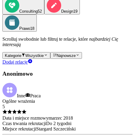
Consulting
52
Design
19
Prawo
18
Scrolluj swobodnie lub filtruj te relacje, które
najbardziej Cię
interesują
Kategorie
Wszystkie
Najnowsze
Dodaj relację
Anonimowo
Inne
Praca
Ogólne wrażenia
5
Data i miejsce rozmowy
marzec
2018
Czas trwania rekrutacji
Do 2 tygodni
Miejsce rekrutacji
Stargard Szczeciński