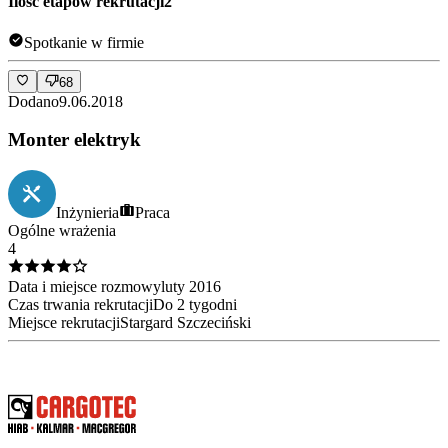
Ilość etapów rekrutacji
2
Spotkanie w firmie
68
Dodano
9.06.2018
Monter elektryk
Inżynieria
Praca
Ogólne wrażenia
4
Data i miejsce rozmowy
luty
2016
Czas trwania rekrutacji
Do 2 tygodni
Miejsce rekrutacji
Stargard Szczeciński