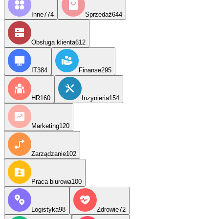
Inne
774
Sprzedaż
644
Obsługa klienta
612
IT
384
Finanse
295
HR
160
Inżynieria
154
Marketing
120
Zarządzanie
102
Praca biurowa
100
Logistyka
98
Zdrowie
72