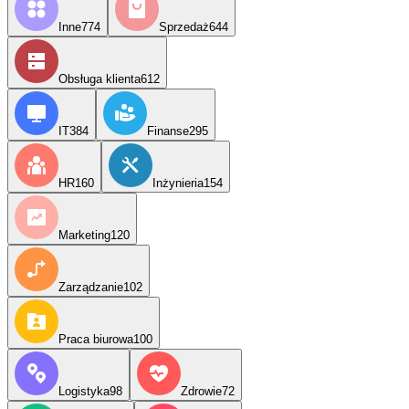
Inne
774
Sprzedaż
644
Obsługa klienta
612
IT
384
Finanse
295
HR
160
Inżynieria
154
Marketing
120
Zarządzanie
102
Praca biurowa
100
Logistyka
98
Zdrowie
72