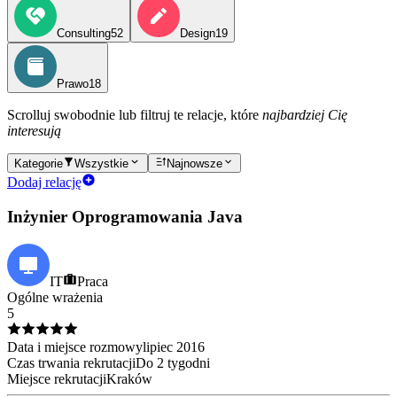
Consulting
52
Design
19
Prawo
18
Scrolluj swobodnie lub filtruj te relacje, które
najbardziej Cię
interesują
Kategorie
Wszystkie
Najnowsze
Dodaj relację
Inżynier Oprogramowania Java
IT
Praca
Ogólne wrażenia
5
Data i miejsce rozmowy
lipiec
2016
Czas trwania rekrutacji
Do 2 tygodni
Miejsce rekrutacji
Kraków