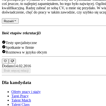
coś jeszcze, to najlepiej zapamiętałem, bo tego było najwięcej. Ogóln
kwalifikacyjną. Radzę zabrać ze sobą CV, u mnie się przydało. W więk
doświadczenie, chęć do pracy w takim zawodzie, czy szybko się uc
Rozwiń
Ilość etapów rekrutacji
3
Testy specjalistyczne
Spotkanie w firmie
Rozmowa w języku obcym
Dodano
14.02.2016
Brak więcej relacji
Dla kandydata
Oferty pracy i staży
Targi Pracy
Talent Match
Talent Class