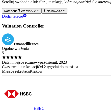
Scrolluj swobodnie lub filtruj te relacje, które
najbardziej Cię interesu
Kategorie
Wszystkie
Najnowsze
Dodaj relację
Valuation Controller
Finanse
Praca
Ogólne wrażenia
5
Data i miejsce rozmowy
październik
2023
Czas trwania rekrutacji
Od 2 tygodni do miesiąca
Miejsce rekrutacji
Kraków
HSBC