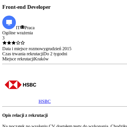
Front-end Developer
IT
Praca
Ogólne wrażenia
3
Data i miejsce rozmowy
grudzień
2015
Czas trwania rekrutacji
Do 2 tygodni
Miejsce rekrutacji
Kraków
HSBC
Opis relacji z rekrutacji
Na początek po wysłaniu CV dostałem testy do wykonania. Chodził