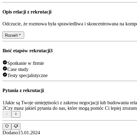
Opis relacji z rekrutacji
Odczucie, że rozmowa była sprawiedliwa i skoncentrowana na kompe
Rozwiń
Ilość etapów rekrutacji
3
Spotkanie w firmie
Case study
Testy specjalistyczne
Pytania z rekrutacji
1
Jakie są Twoje umiejętności z zakresu negocjacji lub budowania rel
2
Czy masz jakieś pytania do nas, które mogą pomóc Ci lepiej zrozumi
Dodano
15.01.2024