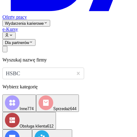
Oferty pracy
Wydarzenia karierowe
e-Kursy
Dla partnerów
Wyszukaj nazwę firmy
HSBC
Wybierz kategorię
Inne
774
Sprzedaż
644
Obsługa klienta
612