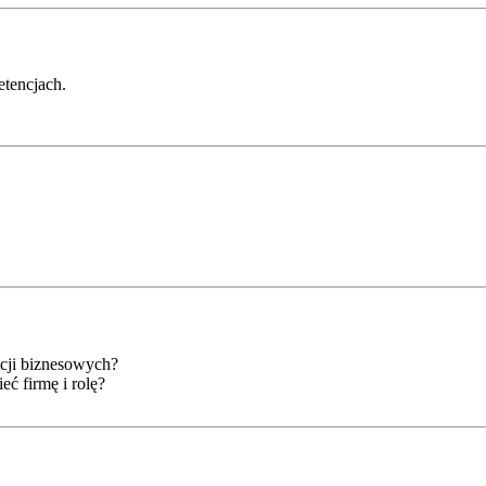
tencjach.
acji biznesowych?
eć firmę i rolę?