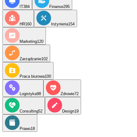
IT
384
Finanse
295
HR
160
Inżynieria
154
Marketing
120
Zarządzanie
102
Praca biurowa
100
Logistyka
98
Zdrowie
72
Consulting
52
Design
19
Prawo
18