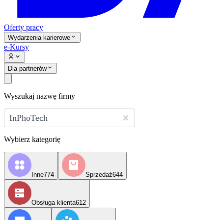
Oferty pracy
Wydarzenia karierowe
e-Kursy
Dla partnerów
Wyszukaj nazwę firmy
InPhoTech
Wybierz kategorię
Inne
774
Sprzedaż
644
Obsługa klienta
612