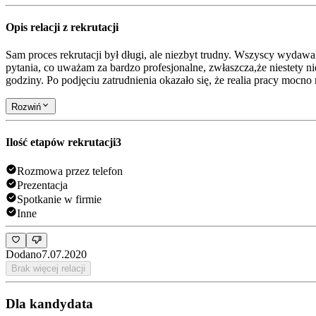
Opis relacji z rekrutacji
Sam proces rekrutacji był długi, ale niezbyt trudny. Wszyscy wydaw
pytania, co uważam za bardzo profesjonalne, zwłaszcza,że niestety ni
godziny. Po podjęciu zatrudnienia okazało się, że realia pracy mocno 
Rozwiń
Ilość etapów rekrutacji
3
Rozmowa przez telefon
Prezentacja
Spotkanie w firmie
Inne
Dodano
7.07.2020
Brak więcej relacji
Dla kandydata