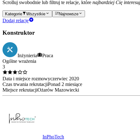
Scrolluj swobodnie lub filtruj te relacje, które
najbardziej Cię interesu
Kategorie
Wszystkie
Najnowsze
Dodaj relację
Konstruktor
Inżynieria
Praca
Ogólne wrażenia
3
Data i miejsce rozmowy
czerwiec
2020
Czas trwania rekrutacji
Ponad 2 miesiące
Miejsce rekrutacji
Ożarów Mazowiecki
InPhoTech