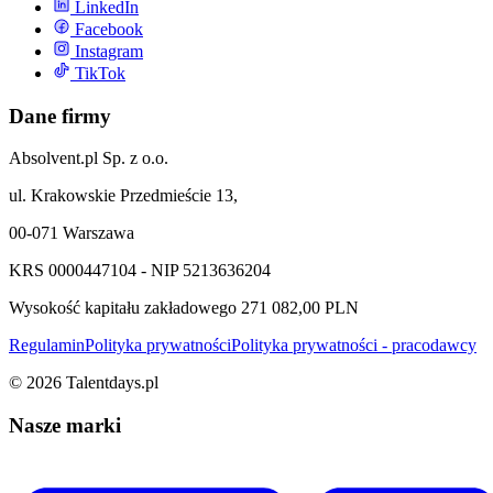
LinkedIn
Facebook
Instagram
TikTok
Dane firmy
Absolvent.pl Sp. z o.o.
ul. Krakowskie Przedmieście 13,
00-071 Warszawa
KRS 0000447104 - NIP 5213636204
Wysokość kapitału zakładowego 271 082,00 PLN
Regulamin
Polityka prywatności
Polityka prywatności - pracodawcy
©
2026
Talentdays.pl
Nasze marki