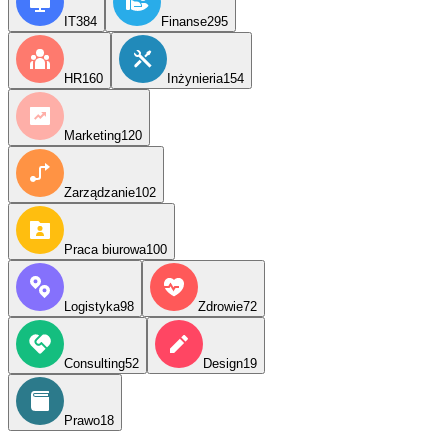
IT
384
Finanse
295
HR
160
Inżynieria
154
Marketing
120
Zarządzanie
102
Praca biurowa
100
Logistyka
98
Zdrowie
72
Consulting
52
Design
19
Prawo
18