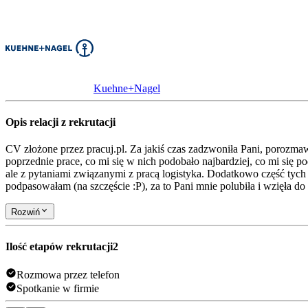
Kuehne+Nagel
Opis relacji z rekrutacji
CV złożone przez pracuj.pl. Za jakiś czas zadzwoniła Pani, poroz
poprzednie prace, co mi się w nich podobało najbardziej, co mi się 
ale z pytaniami związanymi z pracą logistyka. Dodatkowo część tyc
podpasowałam (na szczęście :P), za to Pani mnie polubiła i wzięła do
Rozwiń
Ilość etapów rekrutacji
2
Rozmowa przez telefon
Spotkanie w firmie