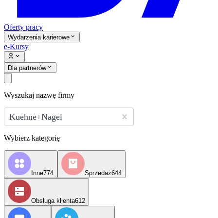
Oferty pracy
Wydarzenia karierowe
e-Kursy
Dla partnerów
Wyszukaj nazwę firmy
Kuehne+Nagel
Wybierz kategorię
Inne
774
Sprzedaż
644
Obsługa klienta
612