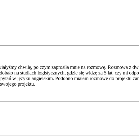
mawiałyśmy chwilę, po czym zaprosiła mnie na rozmowę. Rozmowa z dwo
podobało na studiach logistycznych, gdzie się widzę za 5 lat, czy mi 
h pytań w języku angielskim. Podobno miałam rozmowę do projektu zar
 swojego projektu.