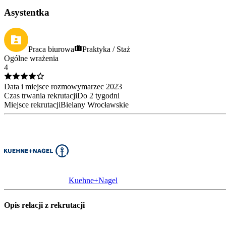
Asystentka
Praca biurowa
Praktyka / Staż
Ogólne wrażenia
4
Data i miejsce rozmowy
marzec
2023
Czas trwania rekrutacji
Do 2 tygodni
Miejsce rekrutacji
Bielany Wrocławskie
Kuehne+Nagel
Opis relacji z rekrutacji
.