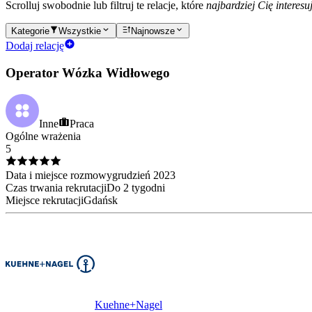
Scrolluj swobodnie lub filtruj te relacje, które
najbardziej Cię interesu
Kategorie
Wszystkie
Najnowsze
Dodaj relację
Operator Wózka Widłowego
Inne
Praca
Ogólne wrażenia
5
Data i miejsce rozmowy
grudzień
2023
Czas trwania rekrutacji
Do 2 tygodni
Miejsce rekrutacji
Gdańsk
Kuehne+Nagel