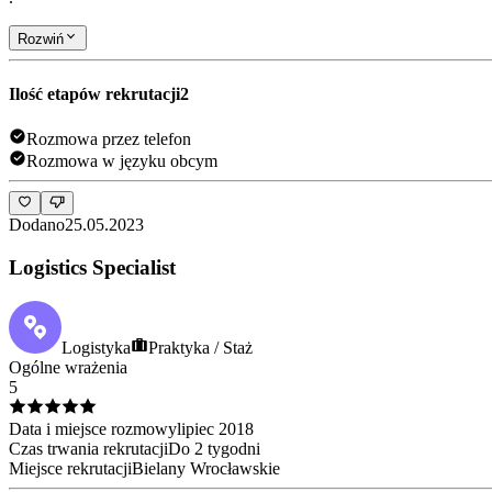
Rozwiń
Ilość etapów rekrutacji
2
Rozmowa przez telefon
Rozmowa w języku obcym
Dodano
25.05.2023
Logistics Specialist
Logistyka
Praktyka / Staż
Ogólne wrażenia
5
Data i miejsce rozmowy
lipiec
2018
Czas trwania rekrutacji
Do 2 tygodni
Miejsce rekrutacji
Bielany Wrocławskie