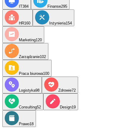
IT
384
Finanse
295
HR
160
Inżynieria
154
Marketing
120
Zarządzanie
102
Praca biurowa
100
Logistyka
98
Zdrowie
72
Consulting
52
Design
19
Prawo
18