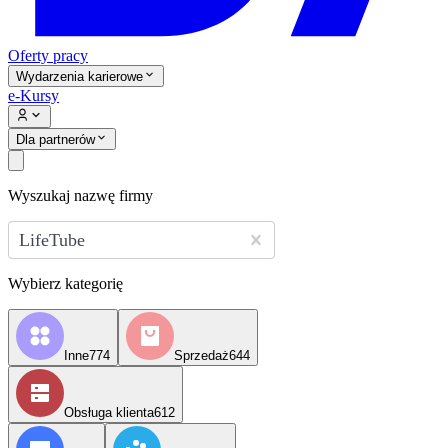
Oferty pracy
Wydarzenia karierowe
e-Kursy
Dla partnerów
Wyszukaj nazwę firmy
LifeTube
Wybierz kategorię
Inne
774
Sprzedaż
644
Obsługa klienta
612