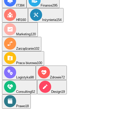
IT
384
Finanse
295
HR
160
Inżynieria
154
Marketing
120
Zarządzanie
102
Praca biurowa
100
Logistyka
98
Zdrowie
72
Consulting
52
Design
19
Prawo
18