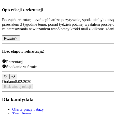
Opis relacji z rekrutacji
Początek rekrutacji przebiegł bardzo pozytywnie, spotkanie było utr
przesłałem 3 tygodnie temu, ponad tydzień później wysłałem prośbę o
zainteresowania nawiązaniem współpracy krótki mail z kilkoma zdani
Rozwiń
Ilość etapów rekrutacji
2
Prezentacja
Spotkanie w firmie
Dodano
8.02.2020
Brak więcej relacji
Dla kandydata
Oferty pracy i staży
Targi Pracy