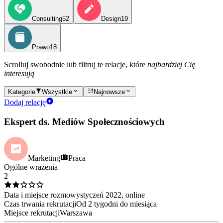
Consulting
52
Design
19
Prawo
18
Scrolluj swobodnie lub filtruj te relacje, które
najbardziej Cię
interesują
Kategorie
Wszystkie
Najnowsze
Dodaj relację
Ekspert ds. Mediów Społecznościowych
Marketing
Praca
Ogólne wrażenia
2
Data i miejsce rozmowy
styczeń
2022
, online
Czas trwania rekrutacji
Od 2 tygodni do miesiąca
Miejsce rekrutacji
Warszawa