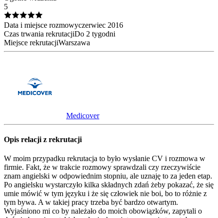
5
Data i miejsce rozmowy
czerwiec
2016
Czas trwania rekrutacji
Do 2 tygodni
Miejsce rekrutacji
Warszawa
Medicover
Opis relacji z rekrutacji
W moim przypadku rekrutacja to było wysłanie CV i rozmowa w
firmie. Fakt, że w trakcie rozmowy sprawdzali czy rzeczywiście
znam angielski w odpowiednim stopniu, ale uznaję to za jeden etap.
Po angielsku wystarczyło kilka składnych zdań żeby pokazać, że się
umie mówić w tym języku i że się człowiek nie boi, bo to różnie z
tym bywa. A w takiej pracy trzeba być bardzo otwartym.
Wyjaśniono mi co by należało do moich obowiązków, zapytali o