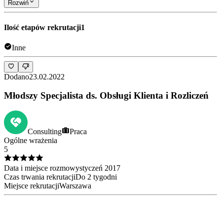
Rozwiń
Ilość etapów rekrutacji
1
Inne
Dodano
23.02.2022
Młodszy Specjalista ds. Obsługi Klienta i Rozliczeń
Consulting
Praca
Ogólne wrażenia
5
Data i miejsce rozmowy
styczeń
2017
Czas trwania rekrutacji
Do 2 tygodni
Miejsce rekrutacji
Warszawa