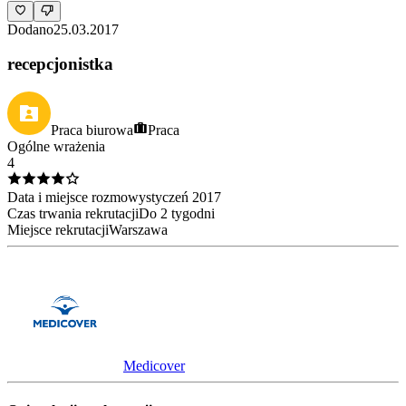
Dodano
25.03.2017
recepcjonistka
Praca biurowa
Praca
Ogólne wrażenia
4
Data i miejsce rozmowy
styczeń
2017
Czas trwania rekrutacji
Do 2 tygodni
Miejsce rekrutacji
Warszawa
Medicover