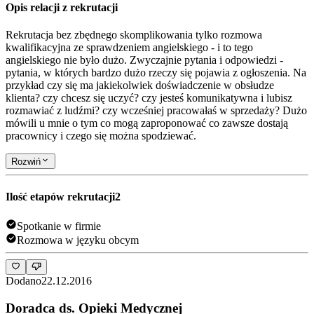
Opis relacji z rekrutacji
Rekrutacja bez zbędnego skomplikowania tylko rozmowa
kwalifikacyjna ze sprawdzeniem angielskiego - i to tego
angielskiego nie było dużo. Zwyczajnie pytania i odpowiedzi -
pytania, w których bardzo dużo rzeczy się pojawia z ogłoszenia. Na
przykład czy się ma jakiekolwiek doświadczenie w obsłudze
klienta? czy chcesz się uczyć? czy jesteś komunikatywna i lubisz
rozmawiać z ludźmi? czy wcześniej pracowałaś w sprzedaży? Dużo
mówili u mnie o tym co mogą zaproponować co zawsze dostają
pracownicy i czego się można spodziewać.
Rozwiń
Ilość etapów rekrutacji
2
Spotkanie w firmie
Rozmowa w języku obcym
Dodano
22.12.2016
Doradca ds. Opieki Medycznej