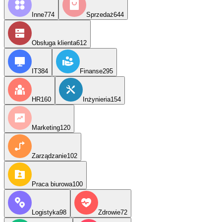
Inne
774
Sprzedaż
644
Obsługa klienta
612
IT
384
Finanse
295
HR
160
Inżynieria
154
Marketing
120
Zarządzanie
102
Praca biurowa
100
Logistyka
98
Zdrowie
72