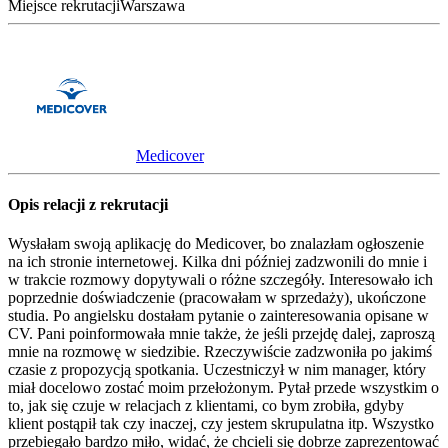
Miejsce rekrutacji
Warszawa
Medicover
Opis relacji z rekrutacji
Wysłałam swoją aplikację do Medicover, bo znalazłam ogłoszenie
na ich stronie internetowej. Kilka dni później zadzwonili do mnie i
w trakcie rozmowy dopytywali o różne szczegóły. Interesowało ich
poprzednie doświadczenie (pracowałam w sprzedaży), ukończone
studia. Po angielsku dostałam pytanie o zainteresowania opisane w
CV. Pani poinformowała mnie także, że jeśli przejdę dalej, zaproszą
mnie na rozmowę w siedzibie. Rzeczywiście zadzwoniła po jakimś
czasie z propozycją spotkania. Uczestniczył w nim manager, który
miał docelowo zostać moim przełożonym. Pytał przede wszystkim o
to, jak się czuje w relacjach z klientami, co bym zrobiła, gdyby
klient postąpił tak czy inaczej, czy jestem skrupulatna itp. Wszystko
przebiegało bardzo miło, widać, że chcieli się dobrze zaprezentować