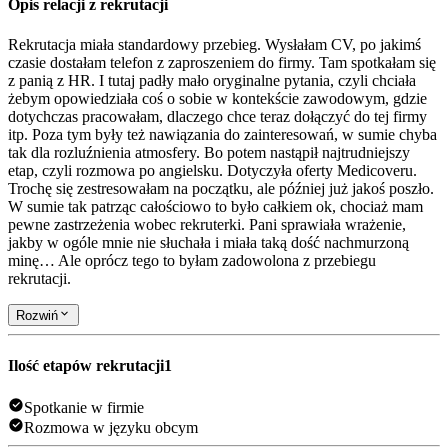
Opis relacji z rekrutacji
Rekrutacja miała standardowy przebieg. Wysłałam CV, po jakimś
czasie dostałam telefon z zaproszeniem do firmy. Tam spotkałam się
z panią z HR. I tutaj padły mało oryginalne pytania, czyli chciała
żebym opowiedziała coś o sobie w kontekście zawodowym, gdzie
dotychczas pracowałam, dlaczego chce teraz dołączyć do tej firmy
itp. Poza tym były też nawiązania do zainteresowań, w sumie chyba
tak dla rozluźnienia atmosfery. Bo potem nastąpił najtrudniejszy
etap, czyli rozmowa po angielsku. Dotyczyła oferty Medicoveru.
Trochę się zestresowałam na początku, ale później już jakoś poszło.
W sumie tak patrząc całościowo to było całkiem ok, chociaż mam
pewne zastrzeżenia wobec rekruterki. Pani sprawiała wrażenie,
jakby w ogóle mnie nie słuchała i miała taką dość nachmurzoną
minę… Ale oprócz tego to byłam zadowolona z przebiegu
rekrutacji.
Rozwiń
Ilość etapów rekrutacji
1
Spotkanie w firmie
Rozmowa w języku obcym