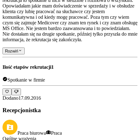
rekrutacja to spotkanie u nich w siedzibie i rozmowa o wszystkim.
Opowiadałam jakie mam doświadczenie w sprzedaży i w obsłudze
klienta czy lubię pracować na słuchawce czy jestem
komunikatywna i od kiedy mogę pracować. Poza tym czy wiem
czym się zajmuje Medicover czy znam ten rynek i czy znam obsługę
MS Office. Nie jestem bardzo zaawansowana i to powiedziałam.
Nie dostałam się na drugie spotkanie, później tylko przyszła do mnie
informacja, że rekrutacja się zakończyła.
Rozwiń
Ilość etapów rekrutacji
1
Spotkanie w firmie
Dodano
17.09.2016
Recepcjonistka
Praca biurowa
Praca
Ogólne wrażenia