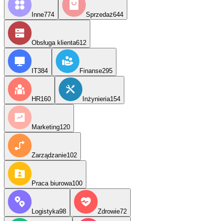
Inne
774
Sprzedaż
644
Obsługa klienta
612
IT
384
Finanse
295
HR
160
Inżynieria
154
Marketing
120
Zarządzanie
102
Praca biurowa
100
Logistyka
98
Zdrowie
72