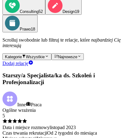
Consulting
52
Design
19
Prawo
18
Scrolluj swobodnie lub filtruj te relacje, które
najbardziej Cię
interesują
Kategorie
Wszystkie
Najnowsze
Dodaj relację
Starszy/a Specjalista/ka ds. Szkoleń i
Profesjonalizacji
Inne
Praca
Ogólne wrażenia
5
Data i miejsce rozmowy
listopad
2023
Czas trwania rekrutacji
Od 2 tygodni do miesiąca