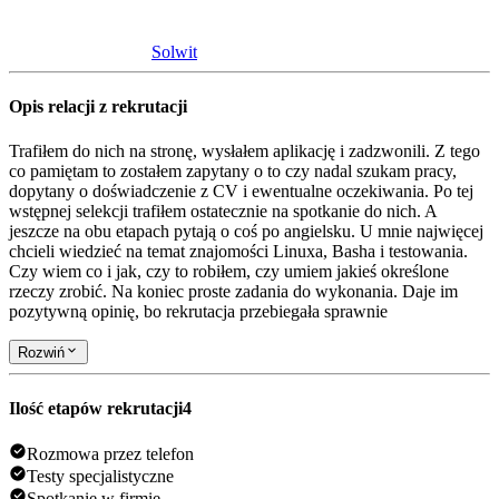
Solwit
Opis relacji z rekrutacji
Trafiłem do nich na stronę, wysłałem aplikację i zadzwonili. Z tego
co pamiętam to zostałem zapytany o to czy nadal szukam pracy,
dopytany o doświadczenie z CV i ewentualne oczekiwania. Po tej
wstępnej selekcji trafiłem ostatecznie na spotkanie do nich. A
jeszcze na obu etapach pytają o coś po angielsku. U mnie najwięcej
chcieli wiedzieć na temat znajomości Linuxa, Basha i testowania.
Czy wiem co i jak, czy to robiłem, czy umiem jakieś określone
rzeczy zrobić. Na koniec proste zadania do wykonania. Daje im
pozytywną opinię, bo rekrutacja przebiegała sprawnie
Rozwiń
Ilość etapów rekrutacji
4
Rozmowa przez telefon
Testy specjalistyczne
Spotkanie w firmie