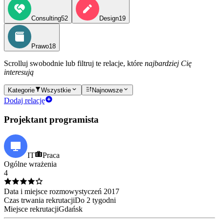
Consulting
52
Design
19
Prawo
18
Scrolluj swobodnie lub filtruj te relacje, które
najbardziej Cię
interesują
Kategorie
Wszystkie
Najnowsze
Dodaj relację
Projektant programista
IT
Praca
Ogólne wrażenia
4
Data i miejsce rozmowy
styczeń
2017
Czas trwania rekrutacji
Do 2 tygodni
Miejsce rekrutacji
Gdańsk