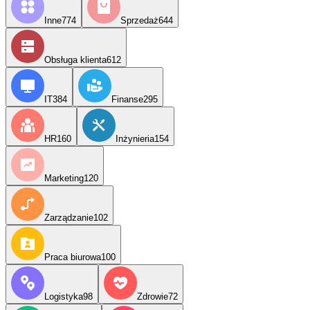
Inne
774
Sprzedaż
644
Obsługa klienta
612
IT
384
Finanse
295
HR
160
Inżynieria
154
Marketing
120
Zarządzanie
102
Praca biurowa
100
Logistyka
98
Zdrowie
72