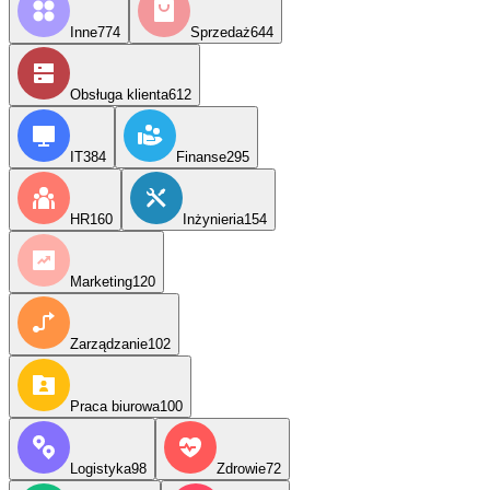
Inne
774
Sprzedaż
644
Obsługa klienta
612
IT
384
Finanse
295
HR
160
Inżynieria
154
Marketing
120
Zarządzanie
102
Praca biurowa
100
Logistyka
98
Zdrowie
72