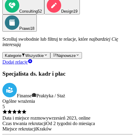
Consulting
52
Design
19
Prawo
18
Scrolluj swobodnie lub filtruj te relacje, które
najbardziej Cię
interesują
Kategorie
Wszystkie
Najnowsze
Dodaj relację
Specjalista ds. kadr i płac
Finanse
Praktyka / Staż
Ogólne wrażenia
5
Data i miejsce rozmowy
wrzesień
2023
, online
Czas trwania rekrutacji
Od 2 tygodni do miesiąca
Miejsce rekrutacji
Kraków