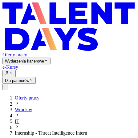
Oferty pracy
Wydarzenia karierowe
e-Kursy
Dla partnerów
Oferty pracy
Wrocław
IT
Internship - Threat Intelligence Intern