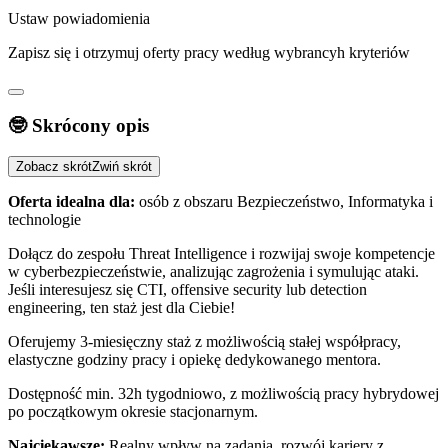
Ustaw powiadomienia
Zapisz się i otrzymuj oferty pracy według wybrancyh kryteriów
🤓 Skrócony opis
Zobacz skrót
Zwiń skrót
Oferta idealna dla:
osób z obszaru Bezpieczeństwo, Informatyka i
technologie
Dołącz do zespołu Threat Intelligence i rozwijaj swoje kompetencje
w cyberbezpieczeństwie, analizując zagrożenia i symulując ataki.
Jeśli interesujesz się CTI, offensive security lub detection
engineering, ten staż jest dla Ciebie!
Oferujemy 3-miesięczny staż z możliwością stałej współpracy,
elastyczne godziny pracy i opiekę dedykowanego mentora.
Dostępność min. 32h tygodniowo, z możliwością pracy hybrydowej
po początkowym okresie stacjonarnym.
Najciekawsze:
Realny wpływ na zadania, rozwój kariery z