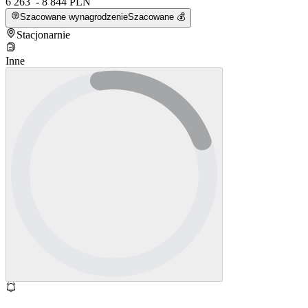
6 263 - 8 844 PLN
Szacowane wynagrodzenie
Szacowane 💰
Stacjonarnie
Inne