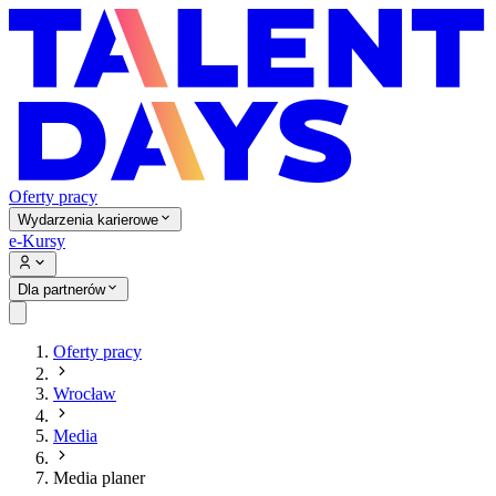
Oferty pracy
Wydarzenia karierowe
e-Kursy
Dla partnerów
Oferty pracy
Wrocław
Media
Media planer