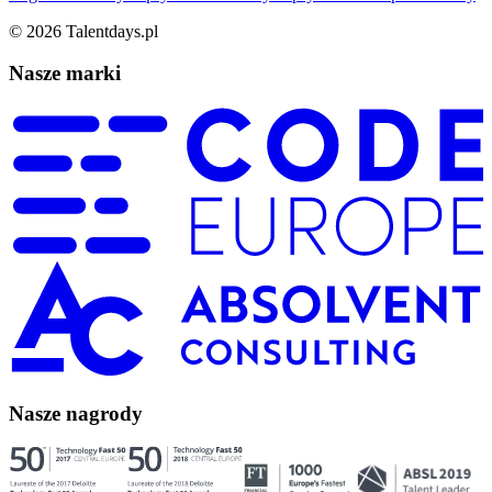
©
2026
Talentdays.pl
Nasze marki
Nasze nagrody