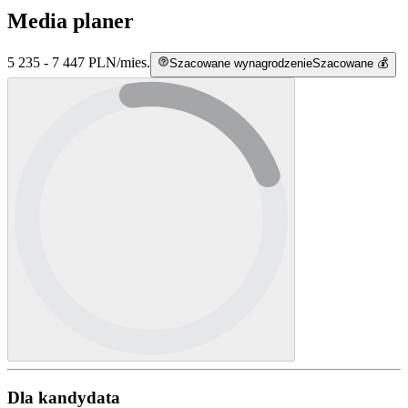
Media planer
5 235 - 7 447 PLN
/
mies.
Szacowane wynagrodzenie
Szacowane 💰
Dla kandydata