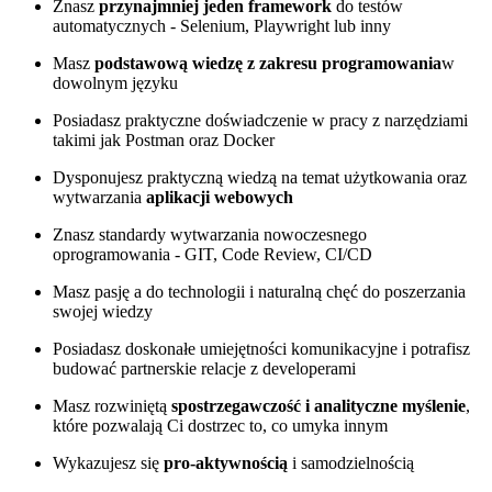
Znasz
przynajmniej jeden framework
do testów
automatycznych - Selenium, Playwright lub inny
Masz
podstawową wiedzę z zakresu programowania
w
dowolnym języku
Posiadasz praktyczne doświadczenie w pracy z narzędziami
takimi jak Postman oraz Docker
Dysponujesz praktyczną wiedzą na temat użytkowania oraz
wytwarzania
aplikacji webowych
Znasz standardy wytwarzania nowoczesnego
oprogramowania - GIT, Code Review, CI/CD
Masz pasję a do technologii i naturalną chęć do poszerzania
swojej wiedzy
Posiadasz doskonałe umiejętności komunikacyjne i potrafisz
budować partnerskie relacje z developerami
Masz rozwiniętą
spostrzegawczość i analityczne myślenie
,
które pozwalają Ci dostrzec to, co umyka innym
Wykazujesz się
pro-aktywnością
i samodzielnością