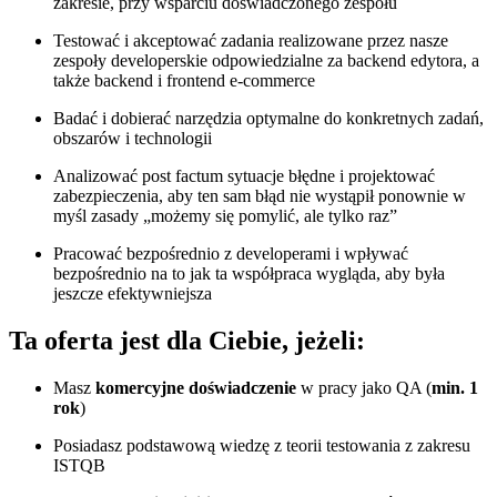
zakresie, przy wsparciu doświadczonego zespołu
Testować i akceptować zadania realizowane przez nasze
zespoły developerskie odpowiedzialne za backend edytora, a
także backend i frontend e-commerce
Badać i dobierać narzędzia optymalne do konkretnych zadań,
obszarów i technologii
Analizować post factum sytuacje błędne i projektować
zabezpieczenia, aby ten sam błąd nie wystąpił ponownie w
myśl zasady „możemy się pomylić, ale tylko raz”
Pracować bezpośrednio z developerami i wpływać
bezpośrednio na to jak ta współpraca wygląda, aby była
jeszcze efektywniejsza
Ta oferta jest dla Ciebie, jeżeli:
Masz
komercyjne doświadczenie
w pracy jako QA (
min. 1
rok
)
Posiadasz podstawową wiedzę z teorii testowania z zakresu
ISTQB