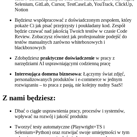
Selenium, GitLab, Cursor, TestCaseLab, YouTrack, ClickUp,
Notion
Będziesz współpracować z doświadczonym zespołem, który
pokaże Ci jak pisać przejrzysty i poukładany kod. Zespół
będzie czuwać nad jakością Twoich testów w czasie Code
Review. Zobaczysz również jak profesjonalnie podejść do
testów manualnych zarówno whiteboxowych i
blackboxowych
Zdobędziesz
praktyczne doświadczenie
w pracy z
narzędziami AI usprawniającymi codzienną pracę
Interesująca domena biznesowa
: Łączymy świat zdjęć,
personalizowanych produktów i e-commerce w jednym
rozwiązaniu – to praca z pasją, nie kolejny nudny SaaS!
Z nami będziesz:
Dbać o ciągłe usprawnienia pracy, procesów i systemów,
wpływać na rozwój i jakość produktu
Tworzyć testy automatyczne (Playwright+TS i
Selenium+Python) oraz rozwijać swoje umiejętności w tym