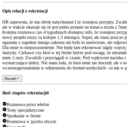
Opis relacji z rekrutacji
HR zapewnia, że ma ofertę natychmiast I że zostajesz przyjęty. Zwalni
ale w trakcie okazuje się że jest jedno pytanie na temat a reszta z 5
Kolejna rozmowa i po 4 tygodniach dostajesz info, że zostajesz przy
nowy projekt ruszy za kolejne 1,5 miesiąca. Super, ale masz jeszcze 
egzamin z zupełnie innego zakresu niż było to umówione, ale odpowie
Dla mnie to nieporozumienie. Nie będę tam rekrutować nigdy więcej
stażysty. Ciekawe czy ktoś w tej firmie bierze pod uwagę, że niesmak 
mnie 2 razy. Zwodzili i przeciągali w czasie. Pod wpływem nacisku i
wystarczająco dobry. Nie mam żalu, że ktoś mnie nie docenił, ale o t
wczesnogermańskim w odniesieniu do formuł nordyckich - to tak w 
Rozwiń
Ilość etapów rekrutacji
4
Rozmowa przez telefon
Testy specjalistyczne
Spotkanie w firmie
Rozmowa w języku obcym