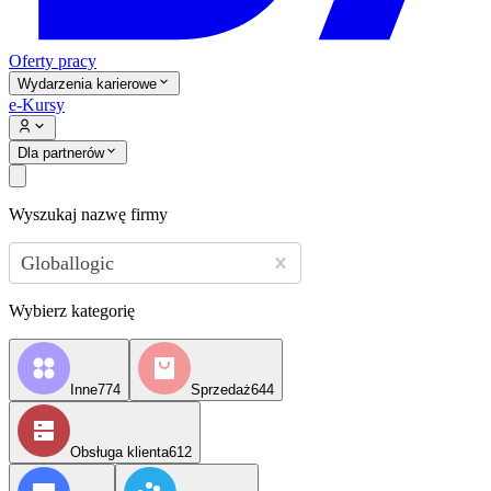
Oferty pracy
Wydarzenia karierowe
e-Kursy
Dla partnerów
Wyszukaj nazwę firmy
Globallogic
Wybierz kategorię
Inne
774
Sprzedaż
644
Obsługa klienta
612