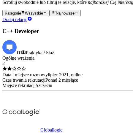
Scrolluj swobodnie lub filtruj te relacje, które
najbardziej Cię interesu
Kategorie
Wszystkie
Najnowsze
Dodaj relację
C++ Developer
IT
Praktyka / Staż
Ogólne wrażenia
2
Data i miejsce rozmowy
lipiec
2021
, online
Czas trwania rekrutacji
Ponad 2 miesiące
Miejsce rekrutacji
Szczecin
Globallogic