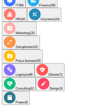
IT
384
Finanse
295
HR
160
Inżynieria
154
Marketing
120
Zarządzanie
102
Praca biurowa
100
Logistyka
98
Zdrowie
72
Consulting
52
Design
19
Prawo
18