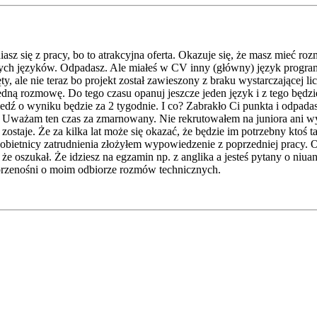
asz się z pracy, bo to atrakcyjna oferta. Okazuje się, że masz mieć ro
innych języków. Odpadasz. Ale miałeś w CV inny (główny) język programo
jęty, ale nie teraz bo projekt został zawieszony z braku wystarczające
jedną rozmowę. Do tego czasu opanuj jeszcze jeden język i z tego będz
dź o wyniku będzie za 2 tygodnie. I co? Zabrakło Ci punkta i odpadasz 
. Uważam ten czas za zmarnowany. Nie rekrutowałem na juniora ani wy
zostaje. Że za kilka lat może się okazać, że będzie im potrzebny ktoś t
 obietnicy zatrudnienia złożyłem wypowiedzenie z poprzedniej pracy. O
o że oszukał. Że idziesz na egzamin np. z anglika a jesteś pytany o ni
przenośni o moim odbiorze rozmów technicznych.