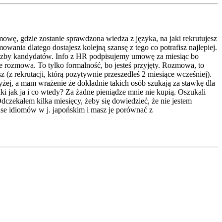
zmowę, gdzie zostanie sprawdzona wiedza z języka, na jaki rekrutujesz
wania dlatego dostajesz kolejną szansę z tego co potrafisz najlepiej.
j liczby kandydatów. Info z HR podpisujemy umowę za miesiąc bo
ie rozmowa. To tylko formalność, bo jesteś przyjęty. Rozmowa, to
(z rekrutacji, którą pozytywnie przeszedłeś 2 miesiące wcześniej).
żej, a mam wrażenie że dokładnie takich osób szukają za stawkę dla
aki jak ja i co wtedy? Za żadne pieniądze mnie nie kupią. Oszukali
dczekałem kilka miesięcy, żeby się dowiedzieć, że nie jestem
uanse idiomów w j. japońskim i masz je porównać z