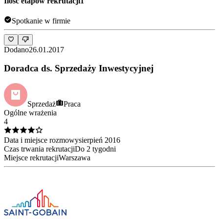
Ilość etapów rekrutacji
1
Spotkanie w firmie
Dodano
26.01.2017
Doradca ds. Sprzedaży Inwestycyjnej
Sprzedaż
Praca
Ogólne wrażenia
4
Data i miejsce rozmowy
sierpień
2016
Czas trwania rekrutacji
Do 2 tygodni
Miejsce rekrutacji
Warszawa