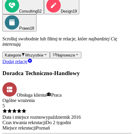
Consulting
52
Design
19
Prawo
18
Scrolluj swobodnie lub filtruj te relacje, które
najbardziej Cię
interesują
Kategorie
Wszystkie
Najnowsze
Dodaj relację
Doradca Techniczno-Handlowy
Obsługa klienta
Praca
Ogólne wrażenia
5
Data i miejsce rozmowy
październik
2016
Czas trwania rekrutacji
Do 2 tygodni
Miejsce rekrutacji
Poznań