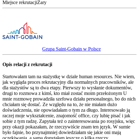
Miejsce rekrutacji
Żary
Grupa Saint-Gobain w Polsce
Opis relacji z rekrutacji
Startowałam tam na stażystkę w dziale human resources. Nie wiem,
jak wygląda proces rekrutacyjny dla normalnych pracowników, ale
dla stażystów są to dwa etapy. Pierwszy to wysłanie dokumentów,
drugi to rozmowa z kimś, kto miał zostać moim przełożonym U
mnie rozmowę prowadziła szefowa działu personalnego, bo do nich
chciałam się dostać. Ze względu na to, że nie miałam dużo
doświadczenia, nie opowiadałam o tym za długo. Interesowało ją
raczej moje wykształcenie, znajomość office, czy lubię pisać i jak
sobie z tym radzę. Zapytała też o zainteresowania po rosyjsku, więc
przy okazji pokazałam, że rzeczywiście znam ten język. W sumie
było fajnie, bo przynajmniej dowiedziałam się jakie oni mają
oczekiwania, a sama dopytałam jeszcze o kilka rzeczy.