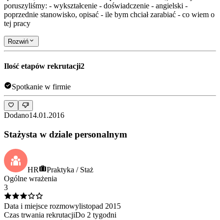
poruszyliśmy: - wykształcenie - doświadczenie - angielski -
poprzednie stanowisko, opisać - ile bym chciał zarabiać - co wiem o
tej pracy
Rozwiń
Ilość etapów rekrutacji
2
Spotkanie w firmie
Dodano
14.01.2016
Stażysta w dziale personalnym
HR
Praktyka / Staż
Ogólne wrażenia
3
Data i miejsce rozmowy
listopad
2015
Czas trwania rekrutacji
Do 2 tygodni