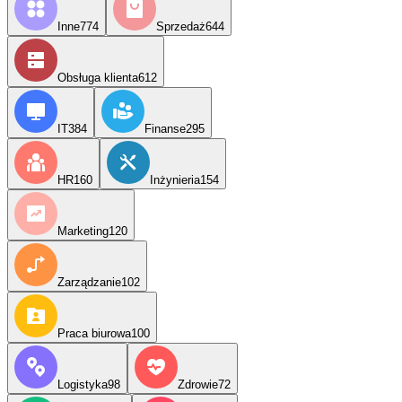
Inne
774
Sprzedaż
644
Obsługa klienta
612
IT
384
Finanse
295
HR
160
Inżynieria
154
Marketing
120
Zarządzanie
102
Praca biurowa
100
Logistyka
98
Zdrowie
72