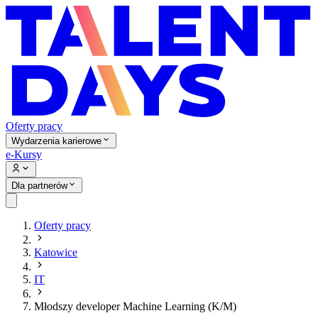
Oferty pracy
Wydarzenia karierowe
e-Kursy
Dla partnerów
Oferty pracy
Katowice
IT
Młodszy developer Machine Learning (K/M)