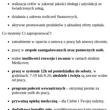
realizacja celów w zakresie jakości obsługi i satysfakcji ze
świadczonych usług,
działania z zakresu rozliczeń finansowych,
aktywne promowanie produktów z aktualnej oferty szpitala.
Co możemy Ci zaproponować?:
zatrudnienie w oparciu o umowę o pracę lub umowę zlecenie,
pracę w
zespole zaangażowanych oraz pomocnych osób
,
realne
możliwości rozwoju i awansu
w ramach struktur
Medicover,
pracę w systemie 12h od poniedziałku do soboty
, w
godzinach: 7-19 lub 8-20;
niedziele i święta
są zawsze wolne
od pracy,
program poleceń wewnętrznych
– otrzymuj premie za
polecenie osób do pracy,
prywatną opiekę medyczną
– dla Ciebie i Twojej rodziny,
dodatkowe benefity min
. współfinansowana karta sportowa