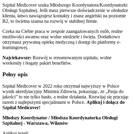
Szpital Medicover szuka Młodszego Koordynatora/Koordynatorki
Obsługi Szpitalnej. Jeśli masz pierwsze doświadczenie w obsłudze
klienta, łatwo nawiązujesz kontakty i znasz angielski na poziomie
B2, to świetna szansa na rozwój w stabilnej firmie.
Czeka na Ciebie praca w zespole zaangażowanych osób, realne
możliwości awansu oraz wolne niedziele i święta. Dodatkowo
otrzymasz prywatną opiekę medyczną i dostęp do platformy e-
learningowej.
Najciekawsze:
Rozwój w renomowanym szpitalu, wolne
weekendy i bogaty pakiet benefitów.
Pełny opis
Szpital Medicover w 2022 roku otrzymał najwyższy w Polsce
wynik akredytacyjny Ministra Zdrowia, pokazując, że „Pasja do
jakości” to nie tylko hasło, a realne działania. Rozwijaj się pracując
razem z najlepszymi specjalistami w Polsce.
Aplikuj i dołącz do
Szpital Medicover!
Młodszy Koordynator / Młodsza Koordynatorka Obsługi
Szpitalnej - Warszawa, Wilanów
Aplikuj jeżeli: