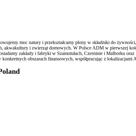
ujemy moc natury i przekształcamy plony w składniki do żywności, n
h, akwakultury i zwierząt domowych. W Polsce ADM w pierwszej kolejn
. Posiadamy zakłady i fabryki w Szamotułach, Czerninie i Malborku
 w konkretnych obszarach finansowych, współpracując z lokalizacjam
oland