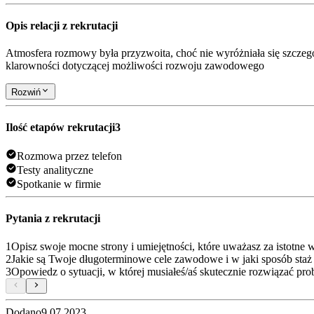
Opis relacji z rekrutacji
Atmosfera rozmowy była przyzwoita, choć nie wyróżniała się szczegó
klarowności dotyczącej możliwości rozwoju zawodowego
Rozwiń
Ilość etapów rekrutacji
3
Rozmowa przez telefon
Testy analityczne
Spotkanie w firmie
Pytania z rekrutacji
1
Opisz swoje mocne strony i umiejętności, które uważasz za istotn
2
Jakie są Twoje długoterminowe cele zawodowe i w jaki sposób staż 
3
Opowiedz o sytuacji, w której musiałeś/aś skutecznie rozwiązać pro
Dodano
9.07.2023