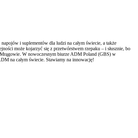
apojów i suplementów dla ludzi na całym świecie, a także
ości może kojarzyć się z przetwórstwem rzepaku – i słusznie, bo
 oraz Mrągowie. W nowoczesnym biurze ADM Poland (GBS) w
i ADM na całym świecie. Stawiamy na innowację!