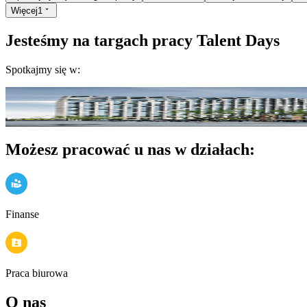
Więcej
1
Jesteśmy na targach pracy Talent Days
Spotkajmy się w:
marzec 2026
Poznań
Concordia Design Poznań
Weź udział
Możesz pracować u nas w działach:
Finanse
Praca biurowa
O nas