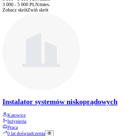
3 000 - 5 000 PLN
/
mies.
Zobacz skrót
Zwiń skrót
Instalator systemów niskoprądowych
Katowice
Inżynieria
Praca
0 lat doświadczenia