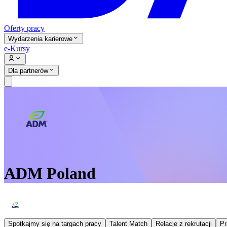
Oferty pracy
Wydarzenia karierowe
e-Kursy
Dla partnerów
ADM Poland
Spotkajmy się na targach pracy
Talent Match
Relacje z rekrutacji
Pr