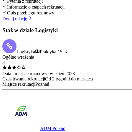
Pytania z rekrutacji
Informacje o etapach rekrutacji
Opis przebiegu rozmowy
Dodaj relację
Staż w dziale Logistyki
Logistyka
Praktyka / Staż
Ogólne wrażenia
3
Data i miejsce rozmowy
kwiecień
2023
Czas trwania rekrutacji
Od 2 tygodni do miesiąca
Miejsce rekrutacji
Poznań
ADM Poland