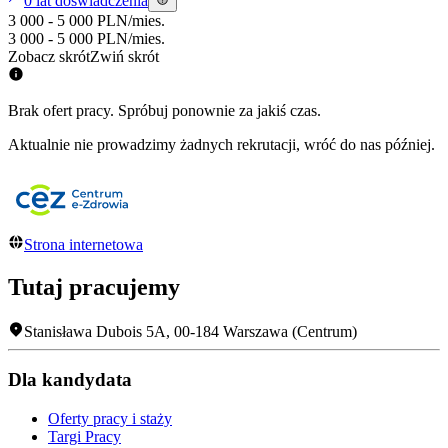
0 lat doświadczenia
3 000 - 5 000 PLN
/
mies.
3 000 - 5 000 PLN
/
mies.
Zobacz skrót
Zwiń skrót
Brak ofert pracy. Spróbuj ponownie za jakiś czas.
Aktualnie nie prowadzimy żadnych rekrutacji, wróć do nas później.
Strona internetowa
Tutaj pracujemy
Stanisława Dubois 5A
,
00-184
Warszawa (Centrum)
Dla kandydata
Oferty pracy i staży
Targi Pracy