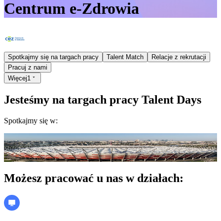
Centrum e-Zdrowia
Spotkajmy się na targach pracy
Talent Match
Relacje z rekrutacji
Pracuj z nami
Więcej
1
Jesteśmy na targach pracy Talent Days
Spotkajmy się w:
kwiecień 2026
Warszawa
PGE Narodowy
Weź udział
Możesz pracować u nas w działach: