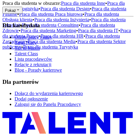
Praca dla studenta w obszarze:
Praca dla studenta
Inne
•
Praca dla
studenta
Logistyka
•
Praca dla studenta
Design
•
Praca dla studenta
Pokaż
Finanse
•
Praca dla studenta
Praca biurowa
•
Praca dla studenta
Obsługa klienta
•
Praca dla studenta
Inżynieria
•
Praca dla studenta
Dla kandydata
Sprzedaż
•
Praca dla studenta
Consulting
•
Praca dla studenta
Zdrowie
•
Praca dla studenta
Marketing
•
Praca dla studenta
IT
•
Praca
dla studenta
Prawo
•
Praca dla studenta
HR
•
Praca dla studenta
Oferty pracy i staży
Zarządzanie
•
Praca dla studenta
Media
•
Praca dla studenta
Sektor
Targi Pracy
publiczny
•
Praca dla studenta
Turystyka
Talent Match
Talent Class
Lista pracodawców
Relacje z rekrutacji
Blog - Porady karierowe
Dla partnerów
Dołącz do wydarzenia karierowego
Dodaj ogłoszenie
Zaloguj się do Panelu Pracodawcy