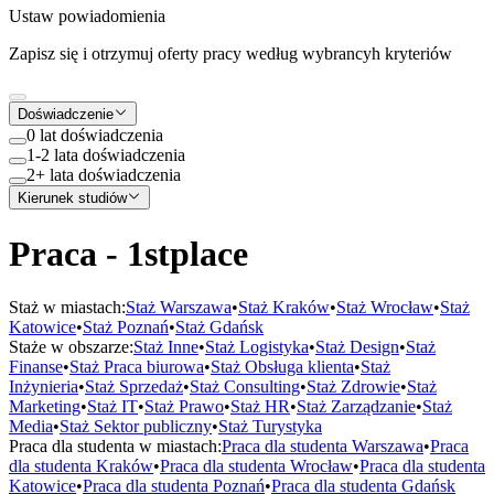
Ustaw powiadomienia
Zapisz się i otrzymuj oferty pracy według wybrancyh kryteriów
Doświadczenie
0 lat doświadczenia
1-2 lata doświadczenia
2+ lata doświadczenia
Kierunek studiów
Praca - 1stplace
Staż w miastach:
Staż
Warszawa
•
Staż
Kraków
•
Staż
Wrocław
•
Staż
Katowice
•
Staż
Poznań
•
Staż
Gdańsk
Staże w obszarze:
Staż
Inne
•
Staż
Logistyka
•
Staż
Design
•
Staż
Finanse
•
Staż
Praca biurowa
•
Staż
Obsługa klienta
•
Staż
Inżynieria
•
Staż
Sprzedaż
•
Staż
Consulting
•
Staż
Zdrowie
•
Staż
Marketing
•
Staż
IT
•
Staż
Prawo
•
Staż
HR
•
Staż
Zarządzanie
•
Staż
Media
•
Staż
Sektor publiczny
•
Staż
Turystyka
Praca dla studenta w miastach:
Praca dla studenta
Warszawa
•
Praca
dla studenta
Kraków
•
Praca dla studenta
Wrocław
•
Praca dla studenta
Katowice
•
Praca dla studenta
Poznań
•
Praca dla studenta
Gdańsk