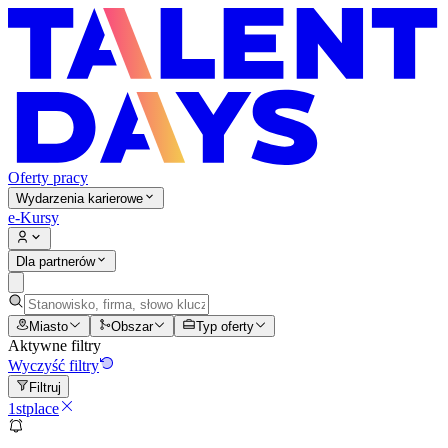
Oferty pracy
Wydarzenia karierowe
e-Kursy
Dla partnerów
Miasto
Obszar
Typ oferty
Aktywne filtry
Wyczyść filtry
Filtruj
1stplace