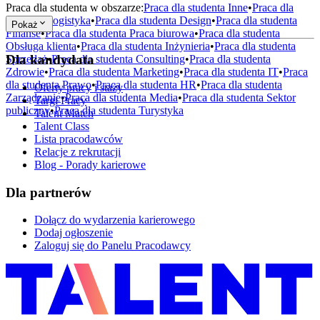
Praca dla studenta w obszarze:
Praca dla studenta
Inne
•
Praca dla
studenta
Logistyka
•
Praca dla studenta
Design
•
Praca dla studenta
Pokaż
Finanse
•
Praca dla studenta
Praca biurowa
•
Praca dla studenta
Obsługa klienta
•
Praca dla studenta
Inżynieria
•
Praca dla studenta
Dla kandydata
Sprzedaż
•
Praca dla studenta
Consulting
•
Praca dla studenta
Zdrowie
•
Praca dla studenta
Marketing
•
Praca dla studenta
IT
•
Praca
dla studenta
Prawo
•
Praca dla studenta
HR
•
Praca dla studenta
Oferty pracy i staży
Zarządzanie
•
Praca dla studenta
Media
•
Praca dla studenta
Sektor
Targi Pracy
publiczny
•
Praca dla studenta
Turystyka
Talent Match
Talent Class
Lista pracodawców
Relacje z rekrutacji
Blog - Porady karierowe
Dla partnerów
Dołącz do wydarzenia karierowego
Dodaj ogłoszenie
Zaloguj się do Panelu Pracodawcy