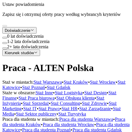
Ustaw powiadomienia
Zapisz się i otrzymuj oferty pracy według wybrancyh kryteriów
Doświadczenie
0 lat doświadczenia
1-2 lata doświadczenia
2+ lata doświadczenia
Kierunek studiów
Praca - ALTEN Polska
Staż w miastach:
Staż
Warszawa
•
Staż
Kraków
•
Staż
Wrocław
•
Staż
Katowice
•
Staż
Poznań
•
Staż
Gdańsk
Staże w obszarze:
Staż
Inne
•
Staż
Logistyka
•
Staż
Design
•
Staż
Finanse
•
Staż
Praca biurowa
•
Staż
Obsługa klienta
•
Staż
Inżynieria
•
Staż
Sprzedaż
•
Staż
Consulting
•
Staż
Zdrowie
•
Staż
Marketing
•
Staż
IT
•
Staż
Prawo
•
Staż
HR
•
Staż
Zarządzanie
•
Staż
Media
•
Staż
Sektor publiczny
•
Staż
Turystyka
Praca dla studenta w miastach:
Praca dla studenta
Warszawa
•
Praca
dla studenta
Kraków
•
Praca dla studenta
Wrocław
•
Praca dla studenta
Katowice
•
Praca dla studenta
Poznań
•
Praca dla studenta
Gdańsk