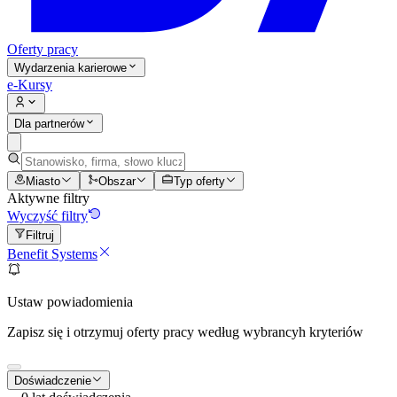
Oferty pracy
Wydarzenia karierowe
e-Kursy
Dla partnerów
Miasto
Obszar
Typ oferty
Aktywne filtry
Wyczyść filtry
Filtruj
Benefit Systems
Ustaw powiadomienia
Zapisz się i otrzymuj oferty pracy według wybrancyh kryteriów
Doświadczenie