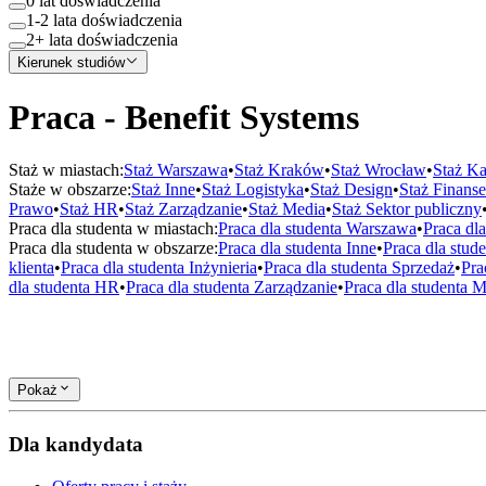
0 lat doświadczenia
1-2 lata doświadczenia
2+ lata doświadczenia
Kierunek studiów
Praca - Benefit Systems
Staż w miastach:
Staż
Warszawa
•
Staż
Kraków
•
Staż
Wrocław
•
Staż
Ka
Staże w obszarze:
Staż
Inne
•
Staż
Logistyka
•
Staż
Design
•
Staż
Finanse
Prawo
•
Staż
HR
•
Staż
Zarządzanie
•
Staż
Media
•
Staż
Sektor publiczny
Praca dla studenta w miastach:
Praca dla studenta
Warszawa
•
Praca dl
Praca dla studenta w obszarze:
Praca dla studenta
Inne
•
Praca dla stud
klienta
•
Praca dla studenta
Inżynieria
•
Praca dla studenta
Sprzedaż
•
Pra
dla studenta
HR
•
Praca dla studenta
Zarządzanie
•
Praca dla studenta
M
Pokaż
Dla kandydata