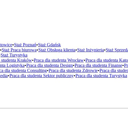
towice
•
Staż
Poznań
•
Staż
Gdańsk
•
Staż
Praca biurowa
•
Staż
Obsługa klienta
•
Staż
Inżynieria
•
Staż
Sprzed
•
Staż
Turystyka
a studenta
Kraków
•
Praca dla studenta
Wrocław
•
Praca dla studenta
Kato
enta
Logistyka
•
Praca dla studenta
Design
•
Praca dla studenta
Finanse
•
Pr
ca dla studenta
Consulting
•
Praca dla studenta
Zdrowie
•
Praca dla stude
edia
•
Praca dla studenta
Sektor publiczny
•
Praca dla studenta
Turystyka