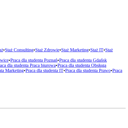
aż
•
Staż
Consulting
•
Staż
Zdrowie
•
Staż
Marketing
•
Staż
IT
•
Staż
wice
•
Praca dla studenta
Poznań
•
Praca dla studenta
Gdańsk
aca dla studenta
Praca biurowa
•
Praca dla studenta
Obsługa
nta
Marketing
•
Praca dla studenta
IT
•
Praca dla studenta
Prawo
•
Praca