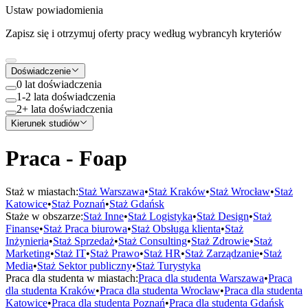
Ustaw powiadomienia
Zapisz się i otrzymuj oferty pracy według wybrancyh kryteriów
Doświadczenie
0 lat doświadczenia
1-2 lata doświadczenia
2+ lata doświadczenia
Kierunek studiów
Praca - Foap
Staż w miastach:
Staż
Warszawa
•
Staż
Kraków
•
Staż
Wrocław
•
Staż
Katowice
•
Staż
Poznań
•
Staż
Gdańsk
Staże w obszarze:
Staż
Inne
•
Staż
Logistyka
•
Staż
Design
•
Staż
Finanse
•
Staż
Praca biurowa
•
Staż
Obsługa klienta
•
Staż
Inżynieria
•
Staż
Sprzedaż
•
Staż
Consulting
•
Staż
Zdrowie
•
Staż
Marketing
•
Staż
IT
•
Staż
Prawo
•
Staż
HR
•
Staż
Zarządzanie
•
Staż
Media
•
Staż
Sektor publiczny
•
Staż
Turystyka
Praca dla studenta w miastach:
Praca dla studenta
Warszawa
•
Praca
dla studenta
Kraków
•
Praca dla studenta
Wrocław
•
Praca dla studenta
Katowice
•
Praca dla studenta
Poznań
•
Praca dla studenta
Gdańsk