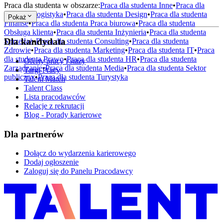
Praca dla studenta w obszarze:
Praca dla studenta
Inne
•
Praca dla
studenta
Logistyka
•
Praca dla studenta
Design
•
Praca dla studenta
Pokaż
Finanse
•
Praca dla studenta
Praca biurowa
•
Praca dla studenta
Obsługa klienta
•
Praca dla studenta
Inżynieria
•
Praca dla studenta
Dla kandydata
Sprzedaż
•
Praca dla studenta
Consulting
•
Praca dla studenta
Zdrowie
•
Praca dla studenta
Marketing
•
Praca dla studenta
IT
•
Praca
dla studenta
Prawo
•
Praca dla studenta
HR
•
Praca dla studenta
Oferty pracy i staży
Zarządzanie
•
Praca dla studenta
Media
•
Praca dla studenta
Sektor
Targi Pracy
publiczny
•
Praca dla studenta
Turystyka
Talent Match
Talent Class
Lista pracodawców
Relacje z rekrutacji
Blog - Porady karierowe
Dla partnerów
Dołącz do wydarzenia karierowego
Dodaj ogłoszenie
Zaloguj się do Panelu Pracodawcy