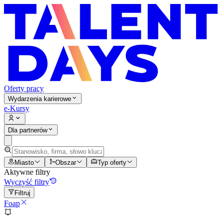
Oferty pracy
Wydarzenia karierowe
e-Kursy
Dla partnerów
Miasto
Obszar
Typ oferty
Aktywne filtry
Wyczyść filtry
Filtruj
Foap