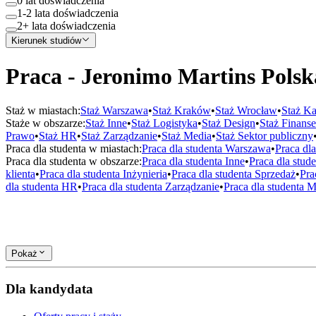
0 lat doświadczenia
1-2 lata doświadczenia
2+ lata doświadczenia
Kierunek studiów
Praca - Jeronimo Martins Polsk
Staż w miastach:
Staż
Warszawa
•
Staż
Kraków
•
Staż
Wrocław
•
Staż
Ka
Staże w obszarze:
Staż
Inne
•
Staż
Logistyka
•
Staż
Design
•
Staż
Finanse
Prawo
•
Staż
HR
•
Staż
Zarządzanie
•
Staż
Media
•
Staż
Sektor publiczny
Praca dla studenta w miastach:
Praca dla studenta
Warszawa
•
Praca dl
Praca dla studenta w obszarze:
Praca dla studenta
Inne
•
Praca dla stud
klienta
•
Praca dla studenta
Inżynieria
•
Praca dla studenta
Sprzedaż
•
Pra
dla studenta
HR
•
Praca dla studenta
Zarządzanie
•
Praca dla studenta
M
Pokaż
Dla kandydata