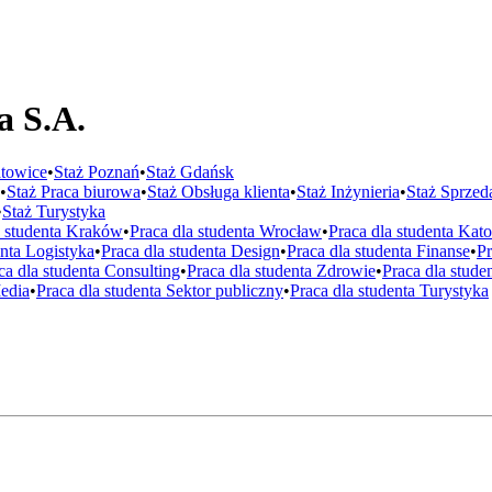
a S.A.
towice
•
Staż
Poznań
•
Staż
Gdańsk
•
Staż
Praca biurowa
•
Staż
Obsługa klienta
•
Staż
Inżynieria
•
Staż
Sprzed
•
Staż
Turystyka
a studenta
Kraków
•
Praca dla studenta
Wrocław
•
Praca dla studenta
Kato
enta
Logistyka
•
Praca dla studenta
Design
•
Praca dla studenta
Finanse
•
Pr
ca dla studenta
Consulting
•
Praca dla studenta
Zdrowie
•
Praca dla stude
edia
•
Praca dla studenta
Sektor publiczny
•
Praca dla studenta
Turystyka