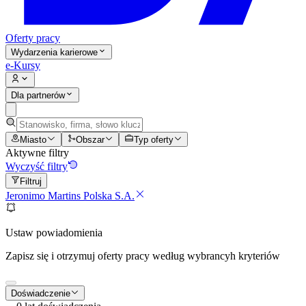
Oferty pracy
Wydarzenia karierowe
e-Kursy
Dla partnerów
Miasto
Obszar
Typ oferty
Aktywne filtry
Wyczyść filtry
Filtruj
Jeronimo Martins Polska S.A.
Ustaw powiadomienia
Zapisz się i otrzymuj oferty pracy według wybrancyh kryteriów
Doświadczenie