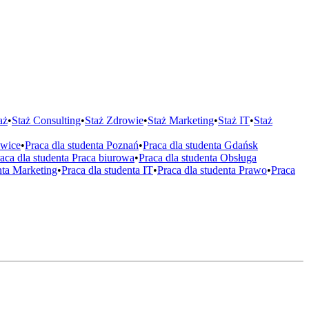
aż
•
Staż
Consulting
•
Staż
Zdrowie
•
Staż
Marketing
•
Staż
IT
•
Staż
wice
•
Praca dla studenta
Poznań
•
Praca dla studenta
Gdańsk
aca dla studenta
Praca biurowa
•
Praca dla studenta
Obsługa
nta
Marketing
•
Praca dla studenta
IT
•
Praca dla studenta
Prawo
•
Praca