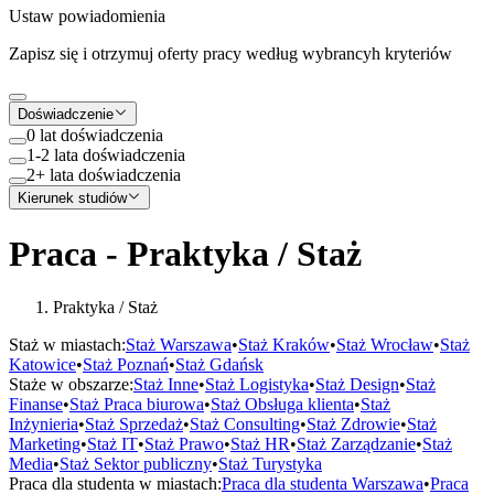
Ustaw powiadomienia
Zapisz się i otrzymuj oferty pracy według wybrancyh kryteriów
Doświadczenie
0 lat doświadczenia
1-2 lata doświadczenia
2+ lata doświadczenia
Kierunek studiów
Praca - Praktyka / Staż
Praktyka / Staż
Staż w miastach:
Staż
Warszawa
•
Staż
Kraków
•
Staż
Wrocław
•
Staż
Katowice
•
Staż
Poznań
•
Staż
Gdańsk
Staże w obszarze:
Staż
Inne
•
Staż
Logistyka
•
Staż
Design
•
Staż
Finanse
•
Staż
Praca biurowa
•
Staż
Obsługa klienta
•
Staż
Inżynieria
•
Staż
Sprzedaż
•
Staż
Consulting
•
Staż
Zdrowie
•
Staż
Marketing
•
Staż
IT
•
Staż
Prawo
•
Staż
HR
•
Staż
Zarządzanie
•
Staż
Media
•
Staż
Sektor publiczny
•
Staż
Turystyka
Praca dla studenta w miastach:
Praca dla studenta
Warszawa
•
Praca