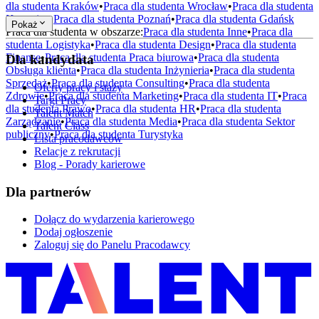
dla studenta
Kraków
•
Praca dla studenta
Wrocław
•
Praca dla studenta
Katowice
•
Praca dla studenta
Poznań
•
Praca dla studenta
Gdańsk
Pokaż
Praca dla studenta w obszarze:
Praca dla studenta
Inne
•
Praca dla
studenta
Logistyka
•
Praca dla studenta
Design
•
Praca dla studenta
Finanse
•
Praca dla studenta
Praca biurowa
•
Praca dla studenta
Dla kandydata
Obsługa klienta
•
Praca dla studenta
Inżynieria
•
Praca dla studenta
Sprzedaż
•
Praca dla studenta
Consulting
•
Praca dla studenta
Oferty pracy i staży
Zdrowie
•
Praca dla studenta
Marketing
•
Praca dla studenta
IT
•
Praca
Targi Pracy
dla studenta
Prawo
•
Praca dla studenta
HR
•
Praca dla studenta
Talent Match
Zarządzanie
•
Praca dla studenta
Media
•
Praca dla studenta
Sektor
Talent Class
publiczny
•
Praca dla studenta
Turystyka
Lista pracodawców
Relacje z rekrutacji
Blog - Porady karierowe
Dla partnerów
Dołącz do wydarzenia karierowego
Dodaj ogłoszenie
Zaloguj się do Panelu Pracodawcy