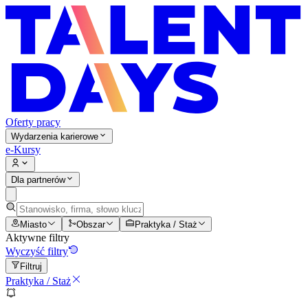
Oferty pracy
Wydarzenia karierowe
e-Kursy
Dla partnerów
Miasto
Obszar
Praktyka / Staż
Aktywne filtry
Wyczyść filtry
Filtruj
Praktyka / Staż