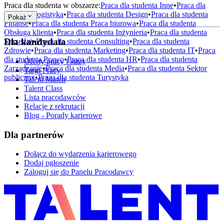
Praca dla studenta w obszarze:
Praca dla studenta
Inne
•
Praca dla
studenta
Logistyka
•
Praca dla studenta
Design
•
Praca dla studenta
Pokaż
Finanse
•
Praca dla studenta
Praca biurowa
•
Praca dla studenta
Obsługa klienta
•
Praca dla studenta
Inżynieria
•
Praca dla studenta
Dla kandydata
Sprzedaż
•
Praca dla studenta
Consulting
•
Praca dla studenta
Zdrowie
•
Praca dla studenta
Marketing
•
Praca dla studenta
IT
•
Praca
dla studenta
Prawo
•
Praca dla studenta
HR
•
Praca dla studenta
Oferty pracy i staży
Zarządzanie
•
Praca dla studenta
Media
•
Praca dla studenta
Sektor
Targi Pracy
publiczny
•
Praca dla studenta
Turystyka
Talent Match
Talent Class
Lista pracodawców
Relacje z rekrutacji
Blog - Porady karierowe
Dla partnerów
Dołącz do wydarzenia karierowego
Dodaj ogłoszenie
Zaloguj się do Panelu Pracodawcy