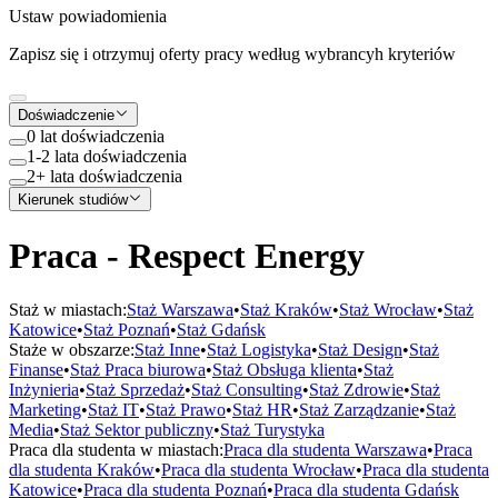
Ustaw powiadomienia
Zapisz się i otrzymuj oferty pracy według wybrancyh kryteriów
Doświadczenie
0 lat doświadczenia
1-2 lata doświadczenia
2+ lata doświadczenia
Kierunek studiów
Praca - Respect Energy
Staż w miastach:
Staż
Warszawa
•
Staż
Kraków
•
Staż
Wrocław
•
Staż
Katowice
•
Staż
Poznań
•
Staż
Gdańsk
Staże w obszarze:
Staż
Inne
•
Staż
Logistyka
•
Staż
Design
•
Staż
Finanse
•
Staż
Praca biurowa
•
Staż
Obsługa klienta
•
Staż
Inżynieria
•
Staż
Sprzedaż
•
Staż
Consulting
•
Staż
Zdrowie
•
Staż
Marketing
•
Staż
IT
•
Staż
Prawo
•
Staż
HR
•
Staż
Zarządzanie
•
Staż
Media
•
Staż
Sektor publiczny
•
Staż
Turystyka
Praca dla studenta w miastach:
Praca dla studenta
Warszawa
•
Praca
dla studenta
Kraków
•
Praca dla studenta
Wrocław
•
Praca dla studenta
Katowice
•
Praca dla studenta
Poznań
•
Praca dla studenta
Gdańsk