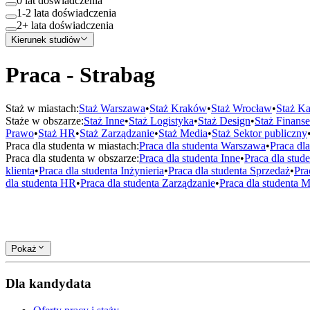
0 lat doświadczenia
1-2 lata doświadczenia
2+ lata doświadczenia
Kierunek studiów
Praca - Strabag
Staż w miastach:
Staż
Warszawa
•
Staż
Kraków
•
Staż
Wrocław
•
Staż
Ka
Staże w obszarze:
Staż
Inne
•
Staż
Logistyka
•
Staż
Design
•
Staż
Finanse
Prawo
•
Staż
HR
•
Staż
Zarządzanie
•
Staż
Media
•
Staż
Sektor publiczny
Praca dla studenta w miastach:
Praca dla studenta
Warszawa
•
Praca dl
Praca dla studenta w obszarze:
Praca dla studenta
Inne
•
Praca dla stud
klienta
•
Praca dla studenta
Inżynieria
•
Praca dla studenta
Sprzedaż
•
Pra
dla studenta
HR
•
Praca dla studenta
Zarządzanie
•
Praca dla studenta
M
Pokaż
Dla kandydata