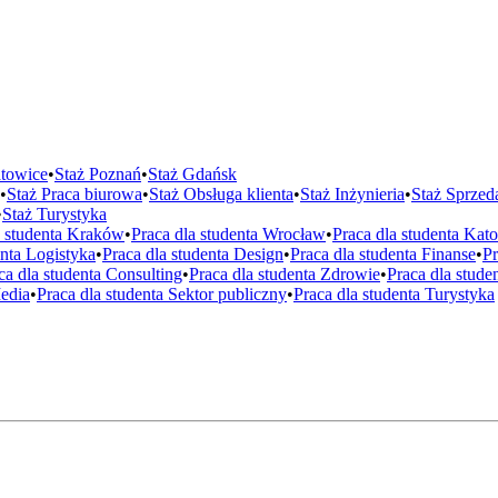
towice
•
Staż
Poznań
•
Staż
Gdańsk
•
Staż
Praca biurowa
•
Staż
Obsługa klienta
•
Staż
Inżynieria
•
Staż
Sprzed
•
Staż
Turystyka
a studenta
Kraków
•
Praca dla studenta
Wrocław
•
Praca dla studenta
Kato
enta
Logistyka
•
Praca dla studenta
Design
•
Praca dla studenta
Finanse
•
Pr
ca dla studenta
Consulting
•
Praca dla studenta
Zdrowie
•
Praca dla stude
edia
•
Praca dla studenta
Sektor publiczny
•
Praca dla studenta
Turystyka