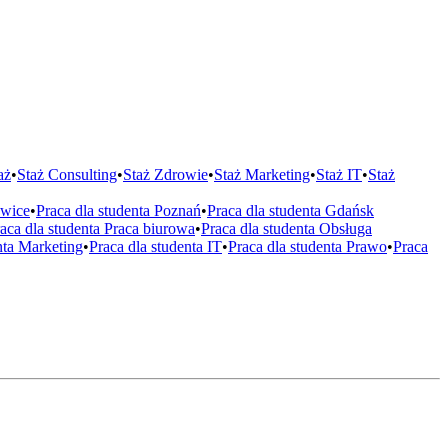
aż
•
Staż
Consulting
•
Staż
Zdrowie
•
Staż
Marketing
•
Staż
IT
•
Staż
wice
•
Praca dla studenta
Poznań
•
Praca dla studenta
Gdańsk
aca dla studenta
Praca biurowa
•
Praca dla studenta
Obsługa
nta
Marketing
•
Praca dla studenta
IT
•
Praca dla studenta
Prawo
•
Praca