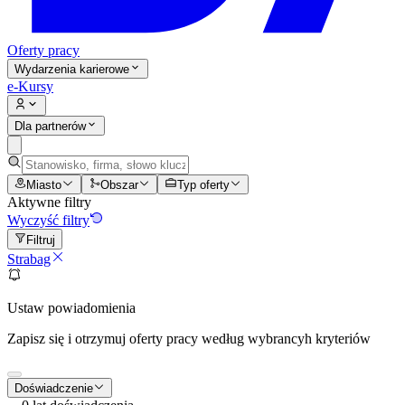
Oferty pracy
Wydarzenia karierowe
e-Kursy
Dla partnerów
Miasto
Obszar
Typ oferty
Aktywne filtry
Wyczyść filtry
Filtruj
Strabag
Ustaw powiadomienia
Zapisz się i otrzymuj oferty pracy według wybrancyh kryteriów
Doświadczenie