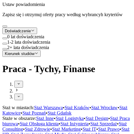
Ustaw powiadomienia
Zapisz się i otrzymuj oferty pracy według wybrancyh kryteriów
Doświadczenie
0 lat doświadczenia
1-2 lata doświadczenia
2+ lata doświadczenia
Kierunek studiów
Praca - Tychy, Finanse
Staż w miastach:
Staż
Warszawa
•
Staż
Kraków
•
Staż
Wrocław
•
Staż
Katowice
•
Staż
Poznań
•
Staż
Gdańsk
Staże w obszarze:
Staż
Inne
•
Staż
Logistyka
•
Staż
Design
•
Staż
Praca
biurowa
•
Staż
Obsługa klienta
•
Staż
Inżynieria
•
Staż
Sprzedaż
•
Staż
Consulting
•
Staż
Zdrowie
•
Staż
Marketing
•
Staż
IT
•
Staż
Prawo
•
Staż