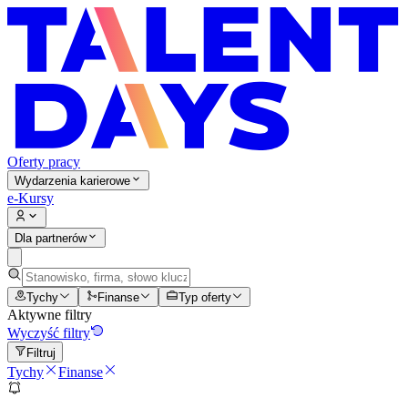
Oferty pracy
Wydarzenia karierowe
e-Kursy
Dla partnerów
Tychy
Finanse
Typ oferty
Aktywne filtry
Wyczyść filtry
Filtruj
Tychy
Finanse