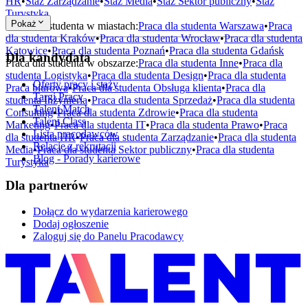
HR
•
Staż
Zarządzanie
•
Staż
Media
•
Staż
Sektor publiczny
•
Staż
Turystyka
Pokaż
Praca dla studenta w miastach:
Praca dla studenta
Warszawa
•
Praca
dla studenta
Kraków
•
Praca dla studenta
Wrocław
•
Praca dla studenta
Katowice
•
Praca dla studenta
Poznań
•
Praca dla studenta
Gdańsk
Dla kandydata
Praca dla studenta w obszarze:
Praca dla studenta
Inne
•
Praca dla
studenta
Logistyka
•
Praca dla studenta
Design
•
Praca dla studenta
Oferty pracy i staży
Praca biurowa
•
Praca dla studenta
Obsługa klienta
•
Praca dla
Targi Pracy
studenta
Inżynieria
•
Praca dla studenta
Sprzedaż
•
Praca dla studenta
Talent Match
Consulting
•
Praca dla studenta
Zdrowie
•
Praca dla studenta
Talent Class
Marketing
•
Praca dla studenta
IT
•
Praca dla studenta
Prawo
•
Praca
Lista pracodawców
dla studenta
HR
•
Praca dla studenta
Zarządzanie
•
Praca dla studenta
Relacje z rekrutacji
Media
•
Praca dla studenta
Sektor publiczny
•
Praca dla studenta
Blog - Porady karierowe
Turystyka
Dla partnerów
Dołącz do wydarzenia karierowego
Dodaj ogłoszenie
Zaloguj się do Panelu Pracodawcy