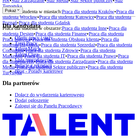
HR
•
Staż
Zarządzanie
•
Staż
Media
•
Staż
Sektor publiczny
•
Staż
Turystyka
Pokaż
Praca dla studenta w miastach:
Praca dla studenta
Kraków
•
Praca dla
studenta
Wrocław
•
Praca dla studenta
Katowice
•
Praca dla studenta
Poznań
•
Praca dla studenta
Gdańsk
Dla kandydata
Praca dla studenta w obszarze:
Praca dla studenta
Inne
•
Praca dla
studenta
Design
•
Praca dla studenta
Finanse
•
Praca dla studenta
Oferty pracy i staży
Praca biurowa
•
Praca dla studenta
Obsługa klienta
•
Praca dla
Targi Pracy
studenta
Inżynieria
•
Praca dla studenta
Sprzedaż
•
Praca dla studenta
Talent Match
Consulting
•
Praca dla studenta
Zdrowie
•
Praca dla studenta
Talent Class
Marketing
•
Praca dla studenta
IT
•
Praca dla studenta
Prawo
•
Praca
Lista pracodawców
dla studenta
HR
•
Praca dla studenta
Zarządzanie
•
Praca dla studenta
Relacje z rekrutacji
Media
•
Praca dla studenta
Sektor publiczny
•
Praca dla studenta
Blog - Porady karierowe
Turystyka
Dla partnerów
Dołącz do wydarzenia karierowego
Dodaj ogłoszenie
Zaloguj się do Panelu Pracodawcy