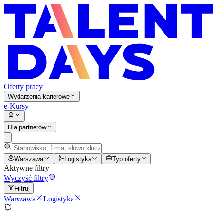
Oferty pracy
Wydarzenia karierowe
e-Kursy
Dla partnerów
Warszawa
Logistyka
Typ oferty
Aktywne filtry
Wyczyść filtry
Filtruj
Warszawa
Logistyka