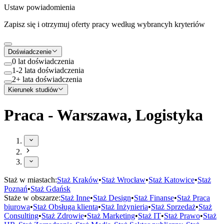
Ustaw powiadomienia
Zapisz się i otrzymuj oferty pracy według wybrancyh kryteriów
Doświadczenie
0 lat doświadczenia
1-2 lata doświadczenia
2+ lata doświadczenia
Kierunek studiów
Praca - Warszawa, Logistyka
Staż w miastach:
Staż
Kraków
•
Staż
Wrocław
•
Staż
Katowice
•
Staż
Poznań
•
Staż
Gdańsk
Staże w obszarze:
Staż
Inne
•
Staż
Design
•
Staż
Finanse
•
Staż
Praca
biurowa
•
Staż
Obsługa klienta
•
Staż
Inżynieria
•
Staż
Sprzedaż
•
Staż
Consulting
•
Staż
Zdrowie
•
Staż
Marketing
•
Staż
IT
•
Staż
Prawo
•
Staż